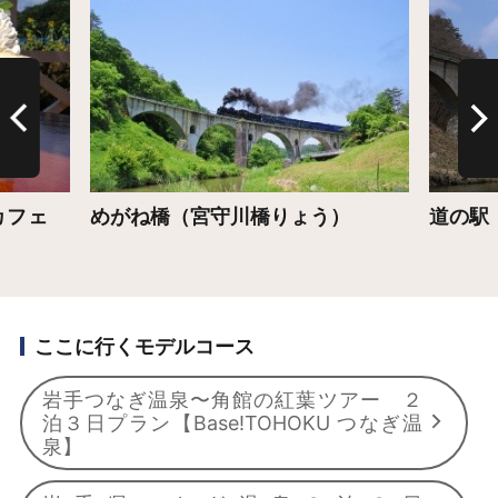
家カフェ
めがね橋（宮守川橋りょう）
道の駅
ここに行くモデルコース
岩手つなぎ温泉〜角館の紅葉ツアー ２
泊３日プラン【Base!TOHOKU つなぎ温
泉】