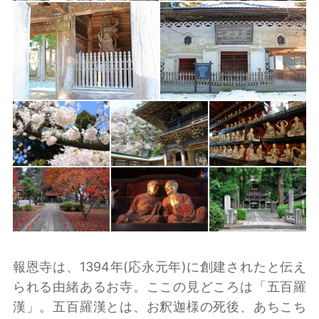
報恩寺は、1394年(応永元年)に創建されたと伝え
られる由緒あるお寺。ここの見どころは「五百羅
漢」。五百羅漢とは、お釈迦様の死後、あちこち