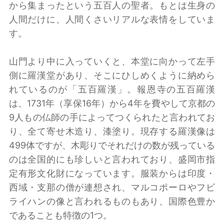
から集まったという五百人の聖者。もとは生身の
人間だけに、人間くさいリアルな表情をしていま
す。
山門より中に入っていくと、本堂に向かって左手
側に羅漢堂があり、そこにひしめくように納めら
れているのが「五百羅漢」。報恩寺の五百羅漢
は、1731年（享保16年）から4年を費やして京都の
9人もの仏師の手によってつくられたと言われてお
り、全て寄せ木造り、漆塗り。現存する羅漢像は
499体ですが、木彫りでそれだけの数が残っている
のは全国的にも珍しいと言われており、盛岡市指
定有形文化財になっています。服装からは印度・
西域・支那の僧が連想され、マルコポーロやフビ
ライハンの像と言われるものもあり、国際色豊か
であることも特徴の1つ。