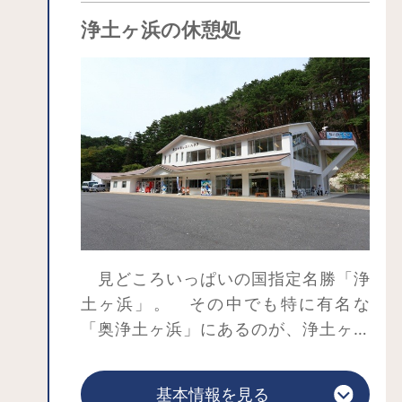
付近にあるビジターセンターや岩手県
浄土ヶ浜の休憩処
立水産科学館で理解を深めてから景色
を見に行くのもおすすめです。遊歩道
が整備されており、絶景が見られる展
望台もあります。食事ができ、おみや
げ探しもできるレストハウスは休憩に
ぴったり。
「浄土ヶ浜マリンハウス」から「青の
洞窟」と呼ばれる「八戸穴」まで小型
船で行くツアーがあり、岩間をくぐっ
て、美しい海の色を見に行くことがで
見どころいっぱいの国指定名勝「浄
きます。より綺麗な色が見られる朝の
土ヶ浜」。 その中でも特に有名な
時間帯がおすすめ。
「奥浄土ヶ浜」にあるのが、浄土ヶ浜
浄土ヶ浜には詩人・童話作家の宮沢賢
レストハウスです。 施設内には、宮
治も訪れています。浄土のような絶景
古市や浄土ヶ浜のお土産売り場やレス
基本情報を見る
をぜひご覧ください。