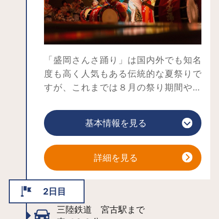
クセスもしやすく、北東北の観光拠点
としてもおすすめ。温泉街には大小さ
まざま宿があり、お気に入りの宿が見
つけられそうです。
夏の御所湖まつりでは湖上に美しい花
「盛岡さんさ踊り」は国内外でも知名
火が打ち上げられます。桜、新緑、紅
度も高く人気もある伝統的な夏祭りで
葉、雪景色…四季折々の風景を湖ととも
すが、これまでは８月の祭り期間やイ
にお楽しみください。
ベント開催時にしか鑑賞することがで
きませんでした。そこで、つなぎ温泉
基本情報を見る
にご宿泊いただいたお客様を対象に、
夕食後のナイトコンテンツとして、
2023年4月21日～10月31日の期間中は
詳細を見る
毎日開催。2024年2月9日～2月19日の
10日間は3館同時開催。盛岡の夏の風物
2日目
詩である「盛岡さんさ踊り」の特別公
三陸鉄道 宮古駅まで
演を開催します。出演団体は、盛岡さ