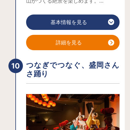
山がつくる絶景を楽しめます。
900年の歴史を持つ、つなぎ温泉の名称
は、11世紀に武将・源義家が愛馬を石に
基本情報を見る
つないで入浴したことに由来し、つな
ぎ温泉神社にはつなぎ石があります。
「盛岡の奥座敷」として多くの人々に
詳細を見る
親しまれてきました。泉質はアルカリ
泉、肌表面の老廃物を落としてツルツ
つなぎでつなぐ、盛岡さん
ルにする美肌の湯として有名です。話
さ踊り
題の天然保湿成分メタケイ酸も含まれ
ているのも注目のポイント！
盛岡駅から車で30分とアクセスも良
く、周辺には「小岩井農場」や「盛岡
手作り村」といった観光スポットがあ
るほか、十和田湖、八幡平、角館、浄
土ヶ浜、平泉といった観光名所へのア