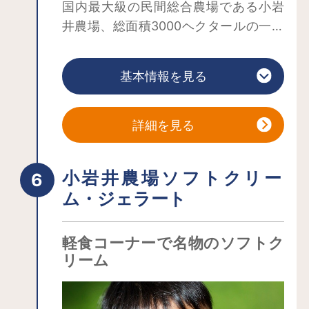
国内最大級の民間総合農場である小岩
井農場、総面積3000ヘクタールの一部
が「まきば園」として一般に開放され
ています。広大な芝生の広場の向こう
基本情報を見る
には、雄大な岩手山がそびえます。通
常は立ち入れない農場内の森をめぐる
ガイドツアーなど、体験プログラムも
詳細を見る
充実。また、国の重要文化財に指定さ
れている牛舎やサイロなど21棟は今も
小岩井農場ソフトクリー
その多くが使用されており、そのうち
ム・ジェラート
上丸牛舎にある9棟は間近で見学可能で
す。その他については、園内にある最
新のデジタル技術を駆使した「小岩井
軽食コーナーで名物のソフトク
農場重要文化財ギャラリー」て体感す
リーム
ることができます。
まきば園では、食も外せません。レス