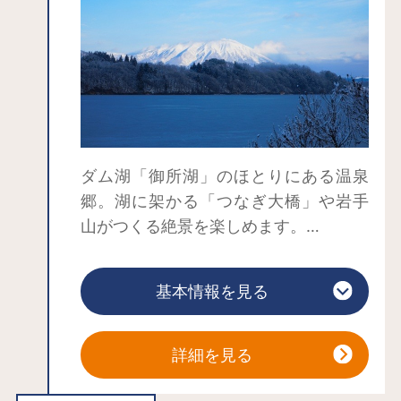
ダム湖「御所湖」のほとりにある温泉
郷。湖に架かる「つなぎ大橋」や岩手
山がつくる絶景を楽しめます。
900年の歴史を持つ、つなぎ温泉の名称
は、11世紀に武将・源義家が愛馬を石に
基本情報を見る
つないで入浴したことに由来し、つな
ぎ温泉神社にはつなぎ石があります。
「盛岡の奥座敷」として多くの人々に
詳細を見る
親しまれてきました。泉質はアルカリ