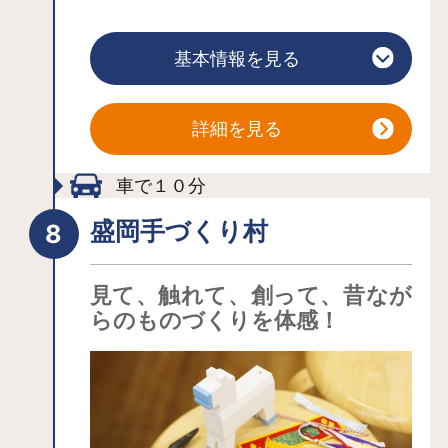
年代 (約100年前)に植えられたと言われ
ています。
基本情報を見る
一本桜があるこの草地は、今は農場の
牛などの餌になる牧草を収穫する畑で
すが、昔は牛の放牧地でした。牛は暑
詳細を見る
さが苦手なので、夏の強い日差しから
牛を守る「日陰樹」として植えられた
車で１０分
ものです。今では雫石町だけでなく岩
盛岡手づくり村
手県を代表するランドマークのひとつ
で、岩手山をバックに凛として立つそ
見て、触れて、創って、昔なが
の姿に会うため、毎年たくさんの方が
らのものづくりを体感！
訪れます。花をつけた頃はもちろんで
すが、真っ白な雪に覆われた大地に立
つ雪化粧した姿も一見の価値あり!！で
す。そして一本桜が散り始めると、次
はこの小岩井農場付近では沢山の菜の