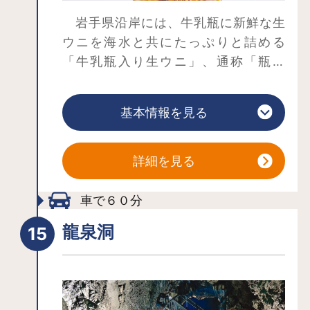
岩手県沿岸には、牛乳瓶に新鮮な生
ウニを海水と共にたっぷりと詰める
「牛乳瓶入り生ウニ」、通称「瓶ウ
ニ」というものがあります。 瓶ドン
とは、「瓶に詰まった宮古のめぐみを
基本情報を見る
ほかほかご飯にまるごとかけて」をコ
ンセプトとし、牛乳瓶に入った宮古の
旬の食材を、お客様自身がその場でご
詳細を見る
飯かけて食べる体験型のご当地丼で
す。
車で６０分
龍泉洞