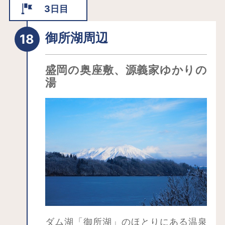
泉、肌表面の老廃物を落としてツルツ
3日目
ルにする美肌の湯として有名です。話
題の天然保湿成分メタケイ酸も含まれ
御所湖周辺
ているのも注目のポイント！
盛岡駅から車で30分とアクセスも良
盛岡の奥座敷、源義家ゆかりの
く、周辺には「小岩井農場」や「盛岡
湯
手作り村」といった観光スポットがあ
るほか、十和田湖、八幡平、角館、浄
土ヶ浜、平泉といった観光名所へのア
クセスもしやすく、北東北の観光拠点
としてもおすすめ。温泉街には大小さ
まざま宿があり、お気に入りの宿が見
つけられそうです。
夏の御所湖まつりでは湖上に美しい花
火が打ち上げられます。桜、新緑、紅
葉、雪景色…四季折々の風景を湖ととも
ダム湖「御所湖」のほとりにある温泉