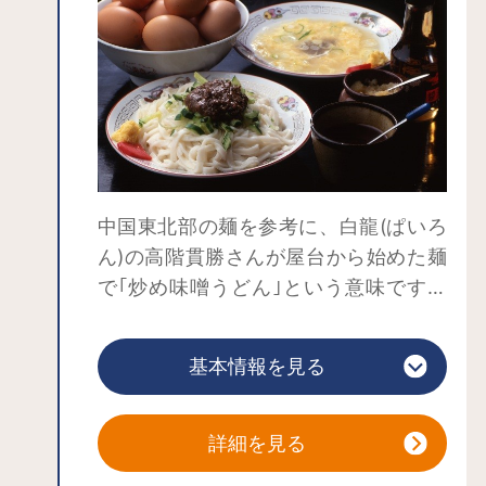
いるのは全国的にも珍しいと言われて
おり、盛岡市指定有形文化財になって
います。服装からは印度・西域・支那
の僧が連想され、マルコポーロやフビ
ライハンの像と言われるものもあり、
国際色豊かであることも特徴の1つ。
一体一体を見ていると、居眠りをして
中国東北部の麺を参考に、白龍(ぱいろ
いるもの、隣同士で無駄話をしていそ
ん)の高階貫勝さんが屋台から始めた麺
うなもの、とぼけた表情ものなど、ど
で｢炒め味噌うどん｣という意味です。
れも人間らしくてユーモラス。台詞が
麺と特製味噌を良く混ぜ合わせ、お好
聞こえてきそうな面白さです。自分や
みで、おろししょうが･ニンニク･ラー
知人にそっくりな羅漢像に会いに行っ
基本情報を見る
油を加えて食べてください。食べるほ
てみませんか？
どにくせになる味わいです。なお、麺
と具は全部食べきらずに少しだけ残し
詳細を見る
ておき、｢ちーたんたん(鶏蛋湯)｣と注文