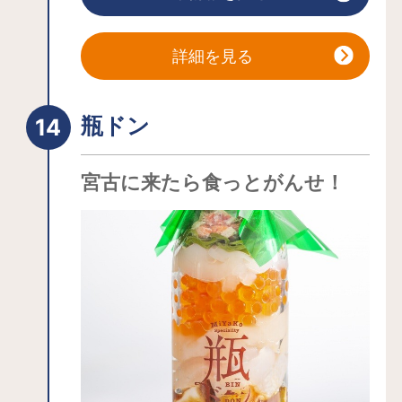
トラン「浜処うみねこ亭」、休憩所、
展望台などがあり、浄土ヶ浜観光の際
にはぜひ立ち寄りたいスポットです。
詳細を見る
瓶ドン
宮古に来たら食っとがんせ！