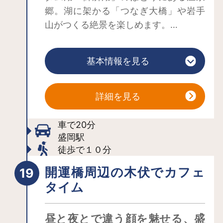
にお楽しみください。
郷。湖に架かる「つなぎ大橋」や岩手
山がつくる絶景を楽しめます。
900年の歴史を持つ、つなぎ温泉の名称
は、11世紀に武将・源義家が愛馬を石に
基本情報を見る
つないで入浴したことに由来し、つな
ぎ温泉神社にはつなぎ石があります。
「盛岡の奥座敷」として多くの人々に
詳細を見る
親しまれてきました。泉質はアルカリ
泉、肌表面の老廃物を落としてツルツ
車で20分
ルにする美肌の湯として有名です。話
盛岡駅
徒歩で１０分
題の天然保湿成分メタケイ酸も含まれ
ているのも注目のポイント！
開運橋周辺の木伏でカフェ
盛岡駅から車で30分とアクセスも良
タイム
く、周辺には「小岩井農場」や「盛岡
手作り村」といった観光スポットがあ
昼と夜とで違う顔を魅せる、盛
るほか、十和田湖、八幡平、角館、浄