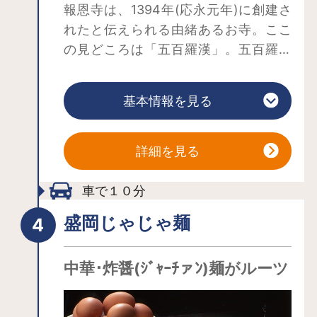
報恩寺は、1394年(応永元年)に創建さ
は溢れんばかりの人で賑わいます。
れたと伝えられる由緒あるお寺。ここ
</p>
の見どころは「五百羅漢」。五百羅漢
とは、お釈迦様の死後、あちこちから
集まったという五百人の聖者。もとは
基本情報を見る
生身の人間だけに、人間くさいリアル
な表情をしています。
山門より中に入っていくと、本堂に向
詳細を見る
かって左手側に羅漢堂があり、そこに
ひしめくように納められているのが
車で１０分
「五百羅漢」。報恩寺の五百羅漢は、
盛岡じゃじゃ麺
1731年（享保16年）から4年を費やして
京都の9人もの仏師の手によってつくら
中華･炸醤(ｼﾞｬｰﾁァﾝ)麺がルーツ
れたと言われており、全て寄せ木造
り、漆塗り。現存する羅漢像は499体で
すが、木彫りでそれだけの数が残って