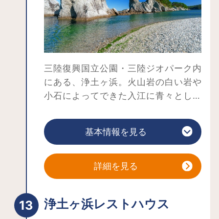
三陸復興国立公園・三陸ジオパーク内
にある、浄土ヶ浜。火山岩の白い岩や
小石によってできた入江に青々とした
松が並び、日本庭園のような美しさで
国指定名勝にもなっています。かつて
基本情報を見る
この地を訪れた僧侶が「さながら極楽
浄土のごとし」と感嘆したことから、
この名がついたとされています。
詳細を見る
波が穏やかで、透明な海では夏の海水
浴も人気。「快水浴場百選」や「日本
浄土ヶ浜レストハウス
の水浴場88選」などに選ばれていま
す。