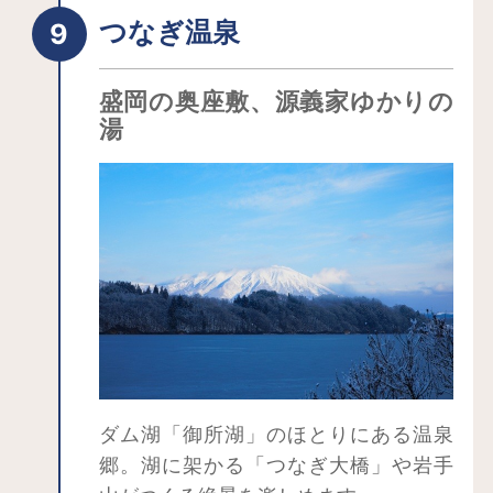
さんの伝統手法を間近に見学できるほ
つなぎ温泉
か、直接職人さんから手ほどきを受け
ながらオリジナル作品をつくることが
盛岡の奥座敷、源義家ゆかりの
できます。南部せんべいを焼いたり、
湯
冷麺作ったりといった体験もでき、子
どもから大人まで楽しめます。
南部曲り家は江戸時代後期に建てられ
た馬産地特有の住居で、とても貴重な
もの。当時を偲ばせる農工具なども陳
列されており、昔にタイムスリップし
たような感覚を味わうことができま
す。
ダム湖「御所湖」のほとりにある温泉
郷。湖に架かる「つなぎ大橋」や岩手