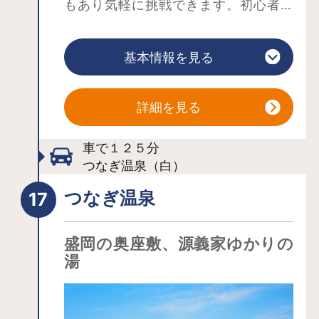
もあり気軽に挑戦できます。初心者の
方も安心です！一人２㎏まで（計量チ
ェック有）
基本情報を見る
詳細を見る
車で１２５分
つなぎ温泉（白）
つなぎ温泉
盛岡の奥座敷、源義家ゆかりの
湯