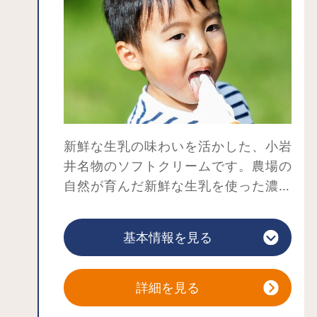
トランや軽食を提供する店舗では、農
場産の素材を使った料理やスイーツを
提供しています。上丸牛舎の生乳を使
ったソフトクリームはぜひご賞味くだ
さい。
冬季に開催される東北最大級のイルネ
ーションイベントでは昼間とは違った
農場を楽しめます。
新鮮な生乳の味わいを活かした、小岩
雄大な岩手山をバックに咲き誇る一本
井名物のソフトクリームです。農場の
桜も有名です。
自然が育んだ新鮮な生乳を使った濃厚
ジェラートもあります。
基本情報を見る
詳細を見る