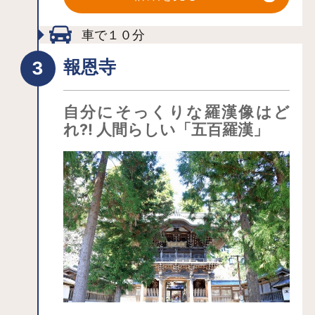
再建がくり返され、現在の社殿は1997
年（平成9年）に新八幡宮として建て直
車で１０分
されました。色あざやかな彫刻の施さ
報恩寺
れた朱塗りの大社殿が、新しい「盛岡
の顔」として堂々たる風格を漂わせて
自分にそっくりな羅漢像はど
います。
れ?! 人間らしい「五百羅漢」
県下一の大社として、また人々の生活
に根ざした信仰や祝い事の拠りどころ
として、現在も年間を通して多くの参
拝者で賑わっています。県内一の人出
で賑わう初詣だけでなく、毎年1月15日
には「どんと祭」「裸参り」、2月3日
は「節分祭」「火防祭」が開催されま
す。また、9月14日から16日まで行われ
る「盛岡八幡宮例大祭」では多くの神
輿渡御や流鏑馬神事が行われて、境内