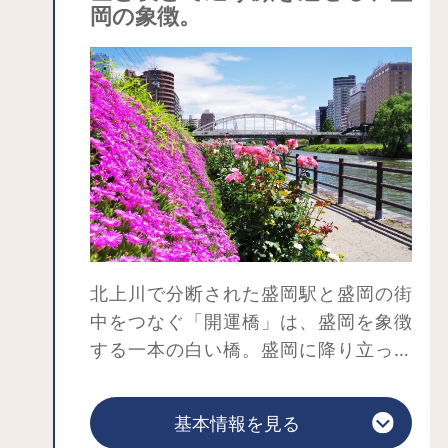
岡の象徴。
土ヶ浜、平泉といった観光名所へのア
クセスもしやすく、北東北の観光拠点
としてもおすすめ。温泉街には大小さ
まざま宿があり、お気に入りの宿が見
つけられそうです。
夏の御所湖まつりでは湖上に美しい花
火が打ち上げられます。桜、新緑、紅
葉、雪景色…四季折々の風景を湖ととも
にお楽しみください。
北上川で分断された盛岡駅と盛岡の街
中をつなぐ「開運橋」は、盛岡を象徴
する一本の白い橋。盛岡に降り立った
ら誰しもが一度は通ること間違いな
し。
基本情報を見る
別名は「二度泣き橋」。転勤で盛岡に