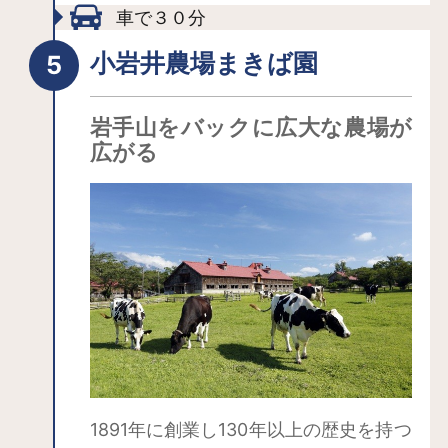
してください。おいしい玉子スープを
車で３０分
味わうことができます。味噌に工夫を
小岩井農場まきば園
凝らした各お店の味をお楽しみ下さ
い。じゃじゃ麺は盛岡三大麺（わんこ
岩手山をバックに広大な農場が
そば、冷麺、じゃじゃ麺）の一つでも
広がる
あります。
1891年に創業し130年以上の歴史を持つ