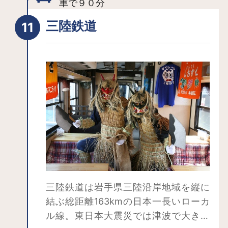
車で９０分
んさ踊り振興協議会に加盟する伝統さ
んさ踊り団体の皆様にご協力いただ
三陸鉄道
き、「盛岡さんさ踊り」に加えて日替
わりで地域ごとのさんさ踊り演舞を楽
しめます。
「さんさ踊り」とは？藩政時代より踊
り受け継がれてきた"さんさ踊り"の起源
は、三ツ石伝説に由来しています。そ
の昔、南部盛岡城下に羅刹（らせつ）
という鬼が現れ、悪さをして暴れてお
りました。困り果てた里人たちは、三
ツ石神社の神様に悪鬼の退治を祈願し
ました。 その願いを聞き入れた神様は
三陸鉄道は岩手県三陸沿岸地域を縦に
悪鬼をとらえ、二度と悪さをしないよ
結ぶ総距離163kmの日本一長いローカ
う誓いの証として、境内の大きな三ツ
ル線。東日本大震災では津波で大きな
石に鬼の手形を押させました。（岩に