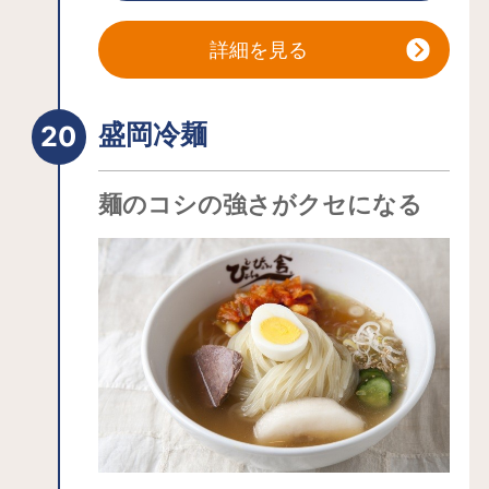
来た人が「遠くまで来てしまった」と
泣きながら渡り、住んでみると盛岡の
詳細を見る
人の温かさと優しさに触れ、去る時は
「離れたくない」と泣きながら渡る、
盛岡冷麺
というのが由来だとか。
かたわらの花壇に咲く花々、夜間のラ
イトアップ、背景に広がる花火など、
麺のコシの強さがクセになる
季節や時間帯によって異なる表情を見
せてくれる開運橋。天気がよければ、
岩手県最高峰・標高2000mを超える岩
手山の雄大な姿を眺められることもで
きるビュースポットです。