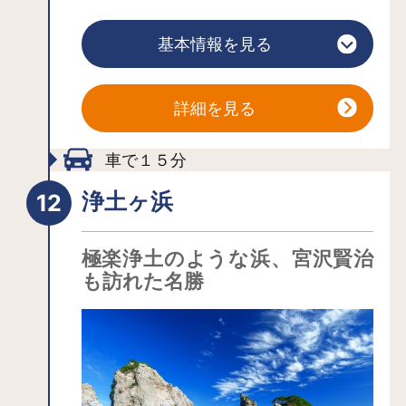
被害をうけましたが復旧し2019年３月
手形…これが"岩手"の名の由来だとも言
に全線開通いたしました。震災を学ぶ
われています。） 鬼の退散を喜んだ里
基本情報を見る
列車、地域のグルメを味わう列車、冬
人たちが、三ツ石のまわりを「さんさ
ならではの「こたつ列車」など運行し
さんさ」と踊ったのが"さんさ踊り"の始
ています。
詳細を見る
まりだと言われています。
【開催予定日】※2023年3月現在の情報
車で１５分
です。変更となる場合がありますので
詳しくはつなぎ温泉観光協会のホーム
浄土ヶ浜
ページをご確認ください。 2023年4
月21日～10月31日毎日開催。会場：ホ
極楽浄土のような浜、宮沢賢治
テル紫苑 時間：20時15分～20時45
も訪れた名勝
分 2024年2月9日～2月18日10日間3
館同時開催。会場：湯守ホテル大観・
ホテル紫苑・愛真館 時間：20時15分
～20時45分