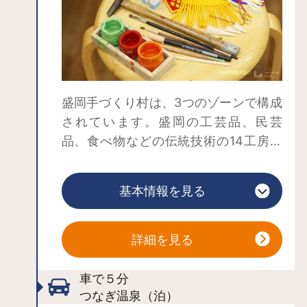
花も咲き始めます。なお、一般観覧者
は牧草地内には入ることができません
のでご注意ください。
盛岡手づくり村は、3つのゾーンで構成
されています。盛岡の工芸品、民芸
品、食べ物などの伝統技術の14工房が
並ぶ「手づくり工房ゾーン」のほか、
南部鉄器をはじめ4,000種類以上の地場
基本情報を見る
産品の展示販売が行われている「盛岡
地域地場産業振興センターゾーン」、
馬産地であったこの地域特有の住居を
詳細を見る
移築した「南部曲り家ゾーン」があり
ます。
車で５分
中でも、手づくり工房は人気で、職人
つなぎ温泉（泊）