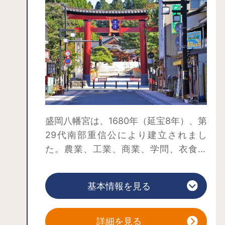
き切り離し：14番線（下りホーム）秋
田・新青森（新函館北斗）行き時刻表
などでダイヤをご確認の上、ご来駅く
ださい。※時刻表では「はやぶさ・こま
ち◯号」が目印
盛岡八幡宮は、1680年（延宝8年）、第
29代南部重信公により建立されまし
た。農業、工業、商業、学問、衣食住
など人間生活の根源の神として、昔か
ら地域の人々の多大なる崇敬を集めて
基本情報を見る
きました。
1884年（明治17年）の盛岡大火などの
災害や永年の風雪被害を受けて社殿は
詳細を見る