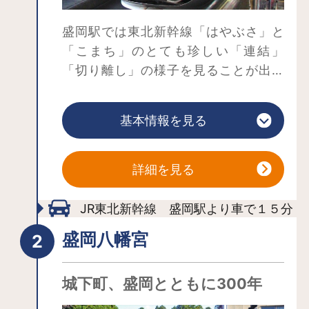
盛岡駅では東北新幹線「はやぶさ」と
「こまち」のとても珍しい「連結」
「切り離し」の様子を見ることが出来
ます。大きな音を立てて連結する姿、
静かに切り離される姿。どちらも違っ
基本情報を見る
た魅力があり、大人も子どもも大満足
間違いなし！新幹線の「連結」「切り
離し」の様子が毎日見られるのは全国
詳細を見る
でも福島駅とここ盛岡駅の２駅だけで
す。盛岡駅では「はやぶさとこまち」
JR東北新幹線 盛岡駅より車で１５分
の「連結」「切り離し」を見ることが
盛岡八幡宮
出来ます。列車に手を振ったり、一緒
に写真撮影をしてみませんか。ルール
城下町、盛岡とともに300年
を守って是非ご見学ください。
連結 ：11番線（上りホーム）東京行