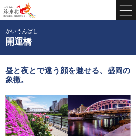
かいうんばし
開運橋
昼と夜とで違う顔を魅せる、盛岡の
象徴。