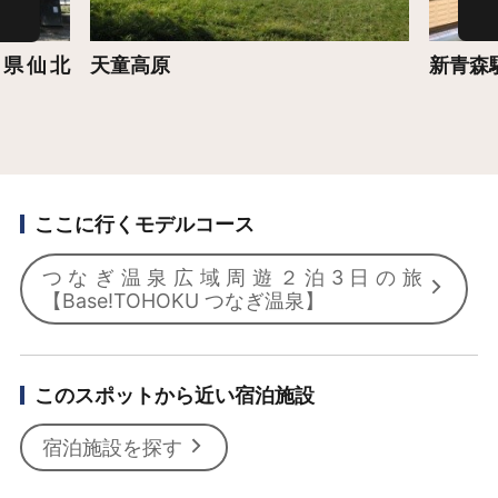
田県仙北
天童高原
新青森
ここに行くモデルコース
つなぎ温泉広域周遊２泊3日の旅
【Base!TOHOKU つなぎ温泉】
このスポットから近い宿泊施設
宿泊施設を探す