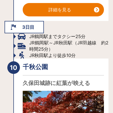
選ばれています。旅の疲れが一瞬にし
訪れた人たちの文人墨客を紹介した29
て吹き飛ぶ絶景です。
詳細を見る
基もの文学碑があります。酒田という
湯上りにいただく、ご当地食材を活か
港町の歴史を物語る散歩道です。
した料理も楽しみのひとつ。日本海の
3日目
漁場で獲れる海の幸と、肥沃な庄内平
JR鶴岡駅までタクシー25分
野で採れる山の幸が目白押し。四季
JR鶴岡駅～JR秋田駅（JR羽越線 約2
折々の地魚を中心に、竹の子、だだち
時間25分）
ゃ豆、メロン、寒ダラ汁など、様々な
JR秋田駅より徒歩10分
旬の味覚を堪能できます。
湯野浜温泉郷の目前に広がる湯野浜海
千秋公園
岸には、遠浅で広い浜辺が広がり、オ
ーシャンビューの部屋も多数。夏は海
久保田城跡に紅葉が映える
水浴やマリンスポーツを楽しめます。
江戸時代（1603年–1868年）に一枚板
で波乗りを行っていたという記録が残
っており、サーフィン発祥の地と言わ