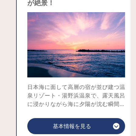
が絶景！
石船」とも呼ばれました。北前船史上
最大の船は2400石（360トン）も積ん
で巨大な帆１枚で進むことができる、
すぐれた帆走性能のある船です。
北前船は単に荷物の運搬をしていたわ
けではありません。寄港地で安くて良
い品物があれば買い、船の荷物に高く
売れる物があればそこで売る。「商
売」をしながら航海する総合商社のよ
うな船でした。北前船で大阪と北海道
日本海に面して高層の宿が並び建つ温
を１往復すると、千両（今の価格で
泉リゾート・湯野浜温泉で、露天風呂
6000万円～1億円）もの利益を得られた
に浸かりながら海に夕陽が沈む瞬間を
と言われています。白い帆船を前に、
眺めてみませんか？辺り一面をオレン
一攫千金の北前船ドリームを抱いた船
ジ色に染め、日本海の水平線に沈む湯
頭衆に想いを馳せるのも一興です。
基本情報を見る
野浜海岸の夕陽は、日本の夕陽百選に
また、園内には遊歩道があり、酒田を