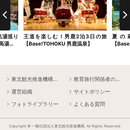
名湯巡り
王道を楽しむ！男鹿2泊3日の旅
夏の
・高湯…
【Base!TOHOKU 男鹿温泉】
【Bas
東北観光推進機構について
教育旅行関係者の皆様へ
運営組織
サイトポリシー
フォトライブラリー
よくある質問
Copyright © 一般社団法人東北観光推進機構. All Rights Reserved.