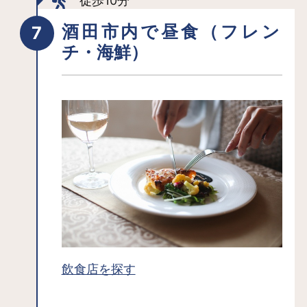
徒歩10分
玄関の屋根に覆いかぶさるように生え
酒田市内で昼食（フレン
ている「門かぶりの松」も見どころの
チ・海鮮）
ひとつ。「奢り高ぶらず、常に低姿勢
でいなさい」という本間家の精神を表
しています。 風砂の被害に悩まされて
いた人々のために私財を投じてこの地
に松林を定着させたり、凶作時の農民
の仕事を確保するべく手入れが必要な
屋敷や庭園を造成したりと、地元に貢
献した本間家の質実剛健な精神を象徴
するかのようです。
例年2月下旬～4月初旬、このエリアで
は「酒田雛街道」と呼ばれる展示イベ
ントが開催されます。古くから大切に
飲食店を探す
受け継がれてきた由緒ある「雛人形」
などを期間限定で一般公開するもの。