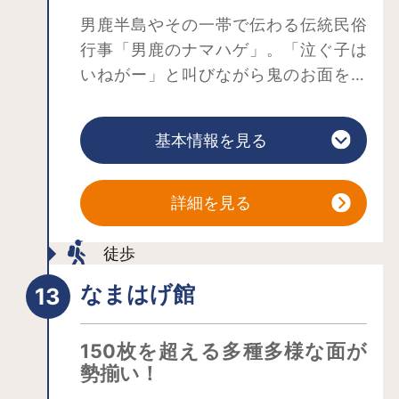
男鹿半島やその一帯で伝わる伝統民俗
行事「男鹿のナマハゲ」。「泣ぐ子は
いねがー」と叫びながら鬼のお面をか
ぶってやってくるので、子どもを泣か
せる悪者だと思われがちですが、実
基本情報を見る
は、人々の怠け心を戒め、無病息災・
田畑の実り・山の幸・海の幸をもたら
すために、毎年大晦日にやってくる神
詳細を見る
なのです。
男鹿真山伝承館はそんな「なまはげ」
徒歩
を体感できる施設。建物は茅葺き屋根
なまはげ館
の民家。母屋と厩（馬屋）がL字形に曲
がって一体化していることから「曲り
150枚を超える多種多様な面が
家」と呼ばれる伝統的家屋です。昔の
勢揃い！
暮らしが窺える民家は、いかにも「な
まはげ」が登場しそうな雰囲気。囲炉