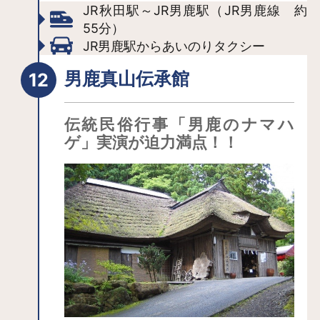
JR秋田駅～JR男鹿駅（JR男鹿線 約
つとも称され、江戸時代には藩主への
55分）
献上品や参勤交代の際の土産物として
JR男鹿駅からあいのりタクシー
も用いられました。湯沢市以外でも秋
田市など県内各地で稲庭うどんを食べ
男鹿真山伝承館
ることができます。
伝統民俗行事「男鹿のナマハ
ゲ」実演が迫力満点！！
飲食店を探す