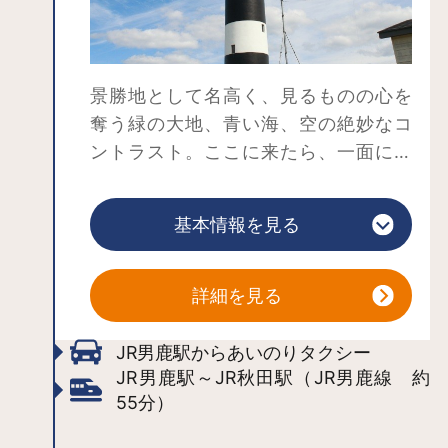
「なまはげ館」に隣接して、なまはげ
の実演が見られる「男鹿真山伝承館」
があります。ぜひ両方訪れて、ユネス
景勝地として名高く、見るものの心を
コ無形文化遺産にも登録された「男鹿
奪う緑の大地、青い海、空の絶妙なコ
のナマハゲ」の民俗文化を存分にお楽
ントラスト。ここに来たら、一面に広
しみください。
がる芝生の上で、パノラマ上に広がる
海を見ながら穏やかなひと時をお過ご
基本情報を見る
しください。男鹿半島から産出される
安山岩で造形される北緯40度ラインの
モニュメントはぜひ覗いてください。
詳細を見る
入道崎の象徴でもある入道埼灯台(灯台
は埼の字が当てられます)は、白黒の縞
JR男鹿駅からあいのりタクシー
模様が印象的で、海上保安庁による
JR男鹿駅～JR秋田駅（JR男鹿線 約
55分）
「日本の灯台50選」に選ばれていま
す。入道崎の灯台は、日本の灯台3000