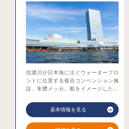
信濃川が日本海に注ぐウォーターフロ
ントに位置する複合コンベンション施
設、朱鷺メッセ。船をイメージした建
物のシルエットは水面に美しく映え、
スケールの大きな洗練された都市景観
基本情報を見る
を形成しています。
本格的な展示場、大小13の会議室、ホ
テルなどが完全に一体化した国内有数