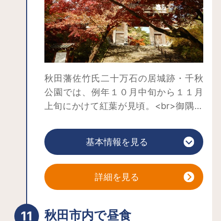
れています。
近郊には幻想的なクラゲ展示で全国的
に有名になった「加茂水族館」もある
ので、ぜひ訪れてみてください。
秋田藩佐竹氏二十万石の居城跡・千秋
公園では、例年１０月中旬から１１月
上旬にかけて紅葉が見頃。<br>御隅櫓
の展望室からは秋田市内を一望するこ
とができます。久保田城表門や佐竹史
基本情報を見る
料館などと共に紅葉をお楽しみくださ
い。
詳細を見る
秋田市内で昼食