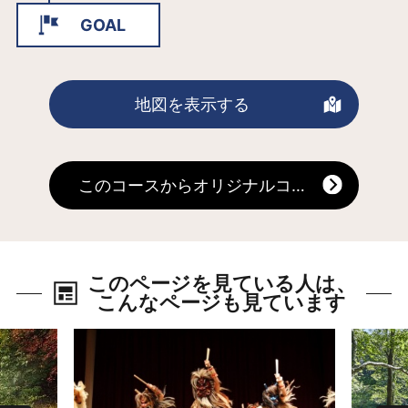
基超のなかで、わずか16か所しかない
GOAL
登ることができる灯台です。周辺に
は、男鹿半島名物の石焼料理が味わえ
る飲食店や土産店が立ち並ぶほか、船
地図を表示する
底のガラス窓から海底の様子を観察す
ることができる海底透視船が運行して
います。
このコースからオリジナルコースを作る
このページを見ている人は、
こんなページも見ています
詳細はこちら
詳細は