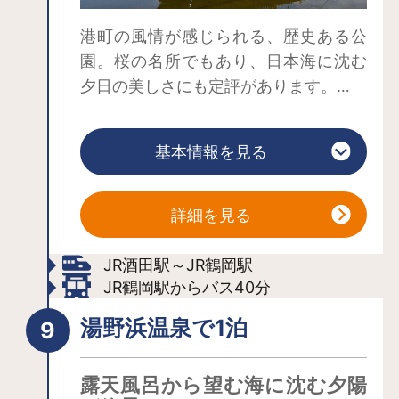
港町の風情が感じられる、歴史ある公
園。桜の名所でもあり、日本海に沈む
夕日の美しさにも定評があります。
日和山公園のシンボルとも言えるの
が、白亜の木造六角洋式灯台。日本最
基本情報を見る
古級ともいえる古い木造灯台です。
1813年、酒田港に出入りしていた船頭
衆と廻船問屋が航海安全を祈願して灯
詳細を見る
台を設置したそう。北国廻船の道標と
して夜ごと灯がともされたとか。
JR酒田駅～JR鶴岡駅
もう1つのシンボルは白い帆が美しい北
JR鶴岡駅からバス40分
前船。1/2スケールの国内最大の北前船
湯野浜温泉で1泊
の模型船を見ることができます。北前
船は「米を１千石（150トン）積むこと
露天風呂から望む海に沈む夕陽
ができる大きさ」という意味から「千