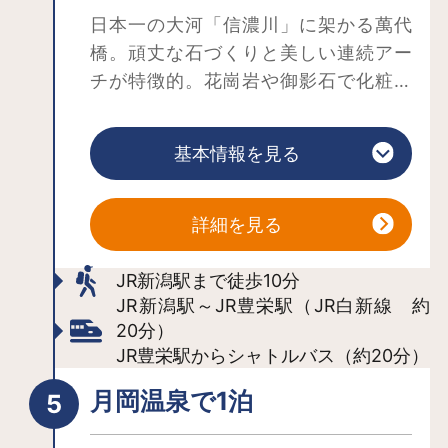
日本一の大河「信濃川」に架かる萬代
橋。頑丈な石づくりと美しい連続アー
チが特徴的。花崗岩や御影石で化粧が
施され、風格を漂わせながら洗練され
た雰囲気を放っています。
基本情報を見る
都市の近代化に対応して1929年に架け
替えられた現在の三代目萬代橋は、
2004年7月に国の重要文化財に指定さ
詳細を見る
れました。国道にかかる橋梁で重要文
化財に指定されたのは、東京の日本橋
JR新潟駅まで徒歩10分
に次いで2番目となります。橋の長さは
JR新潟駅～JR豊栄駅（JR白新線 約
20分）
306.9m、幅は22.0m。1964年に起きた
JR豊栄駅からシャトルバス（約20分）
新潟地震にも持ちこたえ人々を支えま
した。
月岡温泉で1泊
主要な交通路のため車が多いですが、
広い歩道が整備されており、歩いて渡