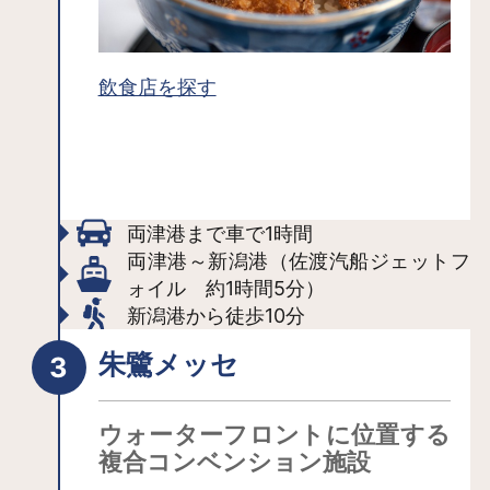
（中学生以上）などの条件があるた
め、公式ホームページなどを参考に事
前のプランニングをしっかりと。
飲食店を探す
両津港まで車で1時間
両津港～新潟港（佐渡汽船ジェットフ
ォイル 約1時間5分）
新潟港から徒歩10分
朱鷺メッセ
ウォーターフロントに位置する
複合コンベンション施設