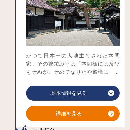
ークなスポットも。ここには新潟では
珍しい手湯があるほか、湯めぐり温泉
手形を掛けての想い出作りや、湯掛け
像にお湯をかけての縁結び祈願もで
き、女子旅には欠かせないスポットで
す。
かつて日本一の大地主とされた本間
家。その繁栄ぶりは「本間様には及び
もせぬが、せめてなりたや殿様に」と
うたわれたほど、殿様よりずっと上の
財力を誇っていました。本間家旧本邸
基本情報を見る
は、本間家が幕府の巡見使一行を迎え
るための宿舎として藩主に献上した武
家屋敷です。武家造りと商家造りが一
詳細を見る
体となっている建築様式は、全国的に
も珍しいもの。