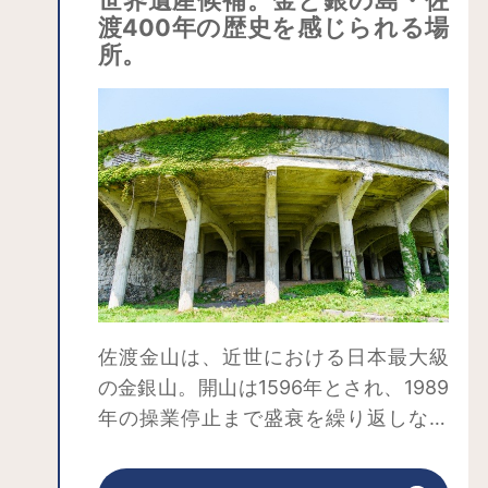
渡400年の歴史を感じられる場
所。
佐渡金山は、近世における日本最大級
の金銀山。開山は1596年とされ、1989
年の操業停止まで盛衰を繰り返しなが
ら400年近く続いた歴史があります。坑
道・採掘跡、産業遺構は国の重要文化