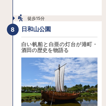
この「本間家旧本邸」や「本間美術
館」での展示もありますので、お見逃
徒歩15分
しなく。
日和山公園
白い帆船と白亜の灯台が港町・
酒田の歴史を物語る