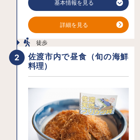
基本情報を見る
財、史跡、近代化産業遺産に指定さ
れ、世界遺産候補にもなっています。
宮崎駿のアニメ「天空の城ラピュタ」
詳細を見る
のシーンに迷い込んだような風景もあ
り、遺跡好き・廃墟好きにも人気。フ
徒歩
ォトジェニックなスポットが盛りだく
佐渡市内で昼食（旬の海鮮
さんで、「1日いても飽きない」という
料理）
人も少なくありません。
遺跡内をめぐるには、予約不要・自由
見学の2つのコース（それぞれ所要時間
約30～40分）と、要予約・ガイド付き
の体験など５つのコース（それぞれ所
要時間３０～100分）があります。自由
見学のコースは年中無休ですが、ガイ
ド付きコースや体験は4月～11月限定、
団体（10名様以上）のみ・上級者向け