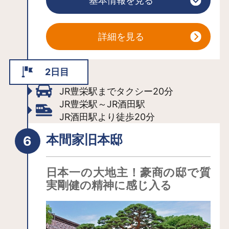
基本情報を見る
刺激がマイルド。入浴後には「肌のし
っとり感」が感じられ、優れた保湿効
果も期待できます。
詳細を見る
硫黄の香りに包まれた温泉街は、夕暮
れの散策がおすすめ。灯りがゆらめ
2日目
き、艶やかな着物姿の芸妓たちが行き
JR豊栄駅までタクシー20分
交うことも。ぜひ1泊して、日本情緒漂
JR豊栄駅～JR酒田駅
う温泉街を堪能してみてください。大
JR酒田駅より徒歩20分
型旅館から隠れ家風の小さな宿まで、
宿のバリエーションも多彩です。
本間家旧本邸
お酒の試飲ができる店、煎餅の手焼
き・絵付けが体験できるお店、駄菓子
日本一の大地主！豪商の邸で質
屋など、さまざまなお店が建ち並ぶ街
実剛健の精神に感じ入る
は「歩きたくなる温泉街」としても評
判です。自称「日本一まずい温泉」を
飲泉できる「源泉の杜」といったユニ