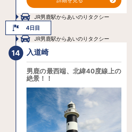
詳細を見る
訪神なのです。
「なまはげ館」は、なまはげをテーマ
JR男鹿駅からあいのりタクシー
に地域の歴史や風土を紹介している施
4日目
設。なまはげの展示コーナーには、各
JR男鹿駅からあいのりタクシー
集落で実際に使われていたものなど150
枚を超えるの多種多様な面が勢ぞろ
入道崎
い。伝承ホールでは、男鹿の大晦日の
ナマハゲ習俗を紹介する映画「なまは
男鹿の最西端、北緯40度線上の
げの一夜」が上映されています。館内
絶景！！
で専用アプリをダウンロードしご自身
のスマートフォンを使用し、「デジタ
ルなまはげ変身」を体験できます。な
まはげに関連するグッズが買えるお土
産コーナーも充実。運が良ければ、な
まはげ面彫師によるなまはげ面の手彫
り実演を見られることも。(不定期)。