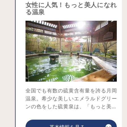
女性に人気！もっと美人になれ
ることもできます。信濃川沿いの遊歩
る温泉
道から見る萬代橋も素敵です。ゆっく
りと散策しながら萬代橋をながめてみ
てはいかがでしょうか。信濃川を行く
水上バスもおすすめです。
全国でも有数の硫黄含有量を誇る月岡
温泉。希少な美しいエメラルドグリー
ンの色をした硫黄泉は、「もっと美人
になれる温泉」と呼ばれ、女性を中心
に人気です。弱アルカリ性で皮膚への