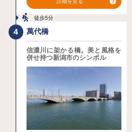
詳細を見る
の複合一体型コンベンション施設で、
会議、パーティー、宿泊といった流れ
徒歩5分
をスムーズに一つの空間で行えます。
萬代橋
朱鷺メッセ、万代島ビル31階にある
「Befcoばかうけ展望室」は日本海側随
信濃川に架かる橋。美と風格を
一の高さを誇る地上約125mに位置して
併せ持つ新潟市のシンボル
います。新潟市街地はもちろん、日本
海、佐渡島、五頭連峰などの景色を一
望できる360度の大パノラマを無料で見
ることができます。
インフォメーションでは新潟の観光情
報やパンフレットなどもを入手できま
す。ぜひ観光拠点として活用してみて
ください。