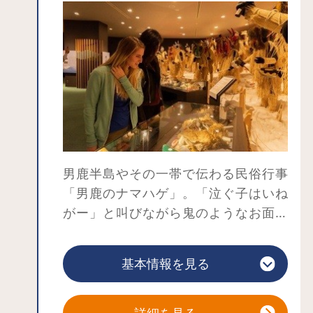
裏がある畳敷きの部屋にすわると、な
まはげ文化についての解説の後、いよ
いよ「なまはげ」の実演がスタート！
「悪い子はいねがー」「泣ぐ子はいね
がー」と大声で叫び、畳を強く踏みし
めながら歩き回る姿は迫力満点。なま
はげの衣装から落ちた藁は魔除けにな
るそうなので、持ち帰ってみると良い
男鹿半島やその一帯で伝わる民俗行事
かもしれません。（無理やり引き抜く
「男鹿のナマハゲ」。「泣ぐ子はいね
のはNGです。）
がー」と叫びながら鬼のようなお面を
「男鹿真山伝承館」には、なまはげが
かぶってやってくるので、子どもを泣
大集合した展示がある「なまはげ館」
かせる悪者だと思われがちですが、実
が隣接しています。ユネスコ無形文化
基本情報を見る
は、人々の怠け心を戒め、無病息災・
遺産にも登録された「なまはげ」の民
田畑の実り・山の幸・海の幸をもたら
俗文化を存分にお楽しみください。
すために、毎年大晦日にやってくる来