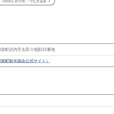
e! Tohoku 岩手県：つなぎ温泉
賀町沢内字太田３地割32番地
和賀町観光協会公式サイト）