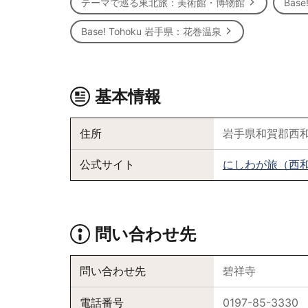
テーマで巡る東北旅：美術館・博物館
Bas
Base! Tohoku 岩手県：花巻温泉
基本情報
住所
岩手県和賀郡西和
公式サイト
にしわが旅（西
問い合わせ先
問い合わせ先
碧祥寺
電話番号
0197-85-3330