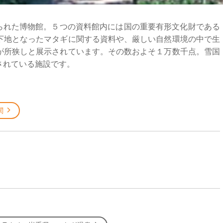
けられた博物館。５つの資料館内には国の重要有形文化財である
下地となったマタギに関する資料や、厳しい自然環境の中で生
が所狭しと展示されています。その数およそ１万数千点。雪国
されている施設です。
関