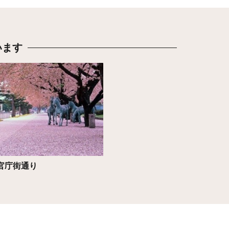
います
ちら
官庁街通り