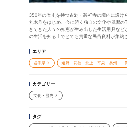
350年の歴史を持つ古刹・碧祥寺の境内に設
丸木舟をはじめ、今に続く独自の文化や風習の
きてきた人々の知恵が生み出した生活用具など
の生活を知る上でとても貴重な民俗資料が集約
エリア
岩手県
遠野・花巻・北上・平泉・奥州・一
カテゴリー
文化・歴史
タグ