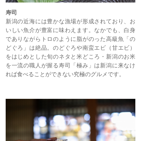
寿司
新潟の近海には豊かな漁場が形成されており、お
いしい魚介が豊富に味わえます。なかでも、白身
でありながらトロのように脂がのった高級魚「の
どぐろ」は絶品。のどぐろや南蛮エビ（甘エビ）
をはじめとした旬のネタと米どころ・新潟のお米
を一流の職人が握る寿司「極み」は新潟に来なけ
れば食べることができない究極のグルメです。