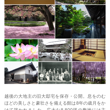
越後の大地主の旧大邸宅を保存・公開。息をのむ
ほどの美しさと豪壮さを備える館は8年の歳月をか
けて築かれました。広大な8,800坪の敷地には主