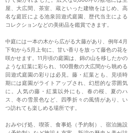
屋、大広間、茶室、蔵といった建物をはじめ、高
名な庭匠による池泉回遊式庭園、歴代当主による
コレクションなどの美術品を鑑賞できます。
中庭には一本の木から広がる大藤があり、例年4月
下旬から5月上旬に、甘い香りを放って藤色の花を
咲かせます。11月頃の庭園は、錦の山を移したかの
ような紅葉に彩られ、100畳敷の大広間から眺める
回遊式庭園の彩りは必見。藤・紅葉とも、見頃時
期には庭園がライトアップされ、幻想的な雰囲気
に。人気の藤・紅葉以外にも、春の桜、夏のハ
ス、冬の雪景色など、四季折々の風情があり、い
つ訪れても楽しめる場所です。
おみやげ処、喫茶、食事処（予約制）、宿泊施設
（予約制）など施設も充実。新潟の歴史と美が詰