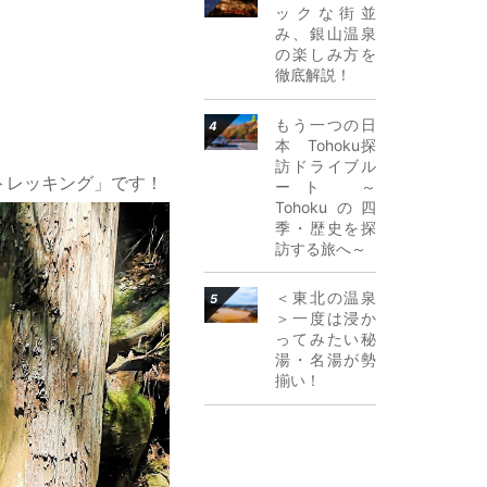
ックな街並
み、銀山温泉
の楽しみ方を
徹底解説！
詳細はこちら
もう一つの日
本 Tohoku探
訪ドライブル
トレッキング」です！
ート ～
Tohokuの四
季・歴史を探
訪する旅へ～
詳細はこちら
＜東北の温泉
＞一度は浸か
ってみたい秘
湯・名湯が勢
揃い！