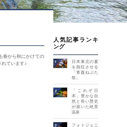
人気記事ランキ
ング
も春から秋にかけての
詳細はこちら
日本東北の夏
れています♪
を熱狂させる
「青森ねぶた
祭」
詳細はこちら
「これぞ日
本」豊かな自
然と長い歴史
が築いた絶景
温泉
詳細はこちら
フォトジェニ