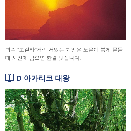
괴수 “고질라”처럼 서있는 기암은 노을이 붉게 물들
때 사진에 담으면 한결 멋집니다.
D 아가리코 대왕