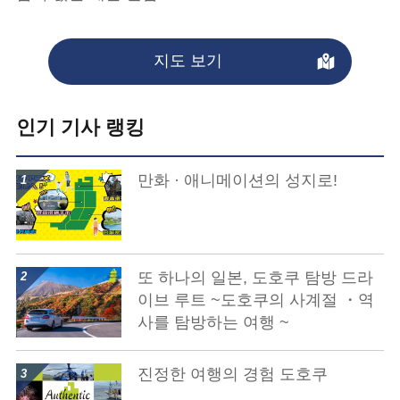
지도 보기
인기 기사 랭킹
show details
만화 · 애니메이션의 성지로!
show details
또 하나의 일본, 도호쿠 탐방 드라
이브 루트 ~도호쿠의 사계절 ・역
사를 탐방하는 여행 ~
show details
진정한 여행의 경험 도호쿠