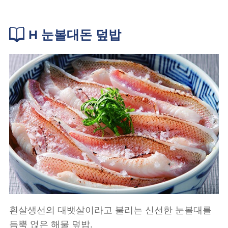
H 눈볼대돈 덮밥
흰살생선의 대뱃살이라고 불리는 신선한 눈볼대를
듬뿍 얹은 해물 덮밥.