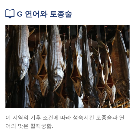
G 연어와 토종술
이 지역의 기후 조건에 따라 성숙시킨 토종술과 연
어의 맛은 찰떡궁합.