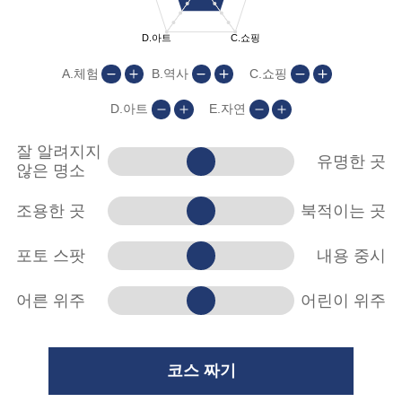
A.체험
B.역사
C.쇼핑
D.아트
E.자연
잘 알려지지
유명한 곳
않은 명소
조용한 곳
북적이는 곳
포토 스팟
내용 중시
어른 위주
어린이 위주
코스 짜기