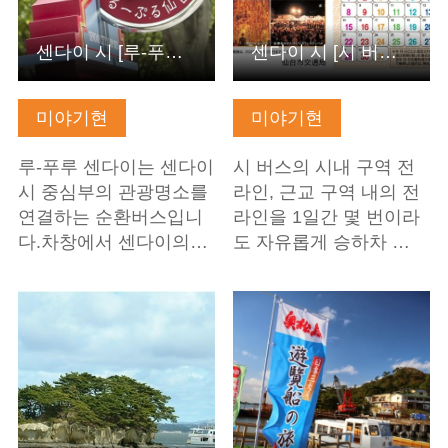
센다이 시 [루-푸루 센다이·지하철 공통 1일승차권]
센다이 시 [시 버스 1일승차권]
미야기현
미야기현
루-푸루 센다이는 센다이
시 버스의 시내 구역 전
시 중심부의 관광명소를
라인, 근교 구역 내의 전
연결하는 순환버스입니
라인을 1일간 몇 번이라
다.차창에서 센다이의…
도 자유롭게 승하차 …
기본정보 보기
기본정보 보기