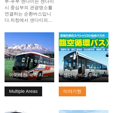
루-푸루 센다이는 센다이
시 중심부의 관광명소를
연결하는 순환버스입니
다.차창에서 센다이의…
기본정보 보기
기본정보 보기
이와테현 북쪽 자동차 주식회사
센다이 버스 주식회사
Multiple Areas
미야기현
기본정보 보기
기본정보 보기