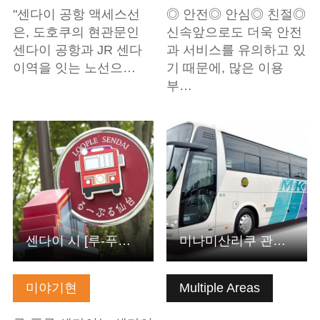
"센다이 공항 액세스선
◎ 안전◎ 안심◎ 친절◎
은, 도호쿠의 현관문인
신속앞으로도 더욱 안전
센다이 공항과 JR 센다
과 서비스를 유의하고 있
이역을 잇는 노선으…
기 때문에, 많은 이용
부…
기본정보 보기
기본정보 보기
센다이 시 [루-푸루 센다이 1일승차권]
미나미산리쿠 관광버스 주식회사
미야기현
Multiple Areas