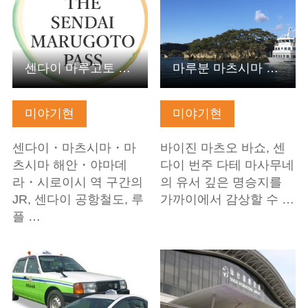
센다이 마루고토 패스
마루분 마츠시마 기선 주식회사
미야기현
미야기현
센다이・마츠시마・마
바이진 마츠오 바쇼, 센
츠시마 해안・야마데
다이 번주 다테 마사무네
라・시로이시 역 구간의
의 유서 깊은 명승지를
JR, 센다이 공항철도, 루
가까이에서 감상할 수 …
플 …
기본정보 보기
기본정보 보기