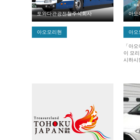
토와다관광전철주식회사
아오
아오모리현
아오
「아오
이 모리
시하시면
기본정보 보기
기본정