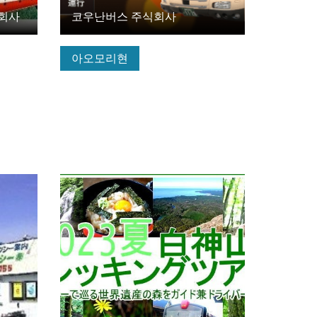
식회사
코우난버스 주식회사
아오모리현
기본정보 보기