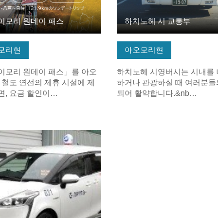
이모리 원데이 패스
하치노헤 시 교통부
모리현
아오모리현
이모리 원데이 패스」를 아오
하치노헤 시영버시는 시내를
 철도 연선의 제휴 시설에 제
하거나 관광하실 때 여러분들
, 요금 할인이…
되어 활약합니다.&nb…
보 보기