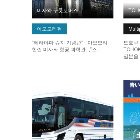
미사와 구룻토버스
아오모리현
Multi
"테라야마 슈지 기념관" ,"아오모리
도호쿠
현립 미사와 항공 과학관" ,"스…
TOHOK
일본을
기본정보 보기
기본정