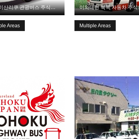
미나미산리쿠 관광버스 주식회사
이와테현 북쪽 자동차 주
ple Areas
Multiple Areas
보 보기
기본정보 보기