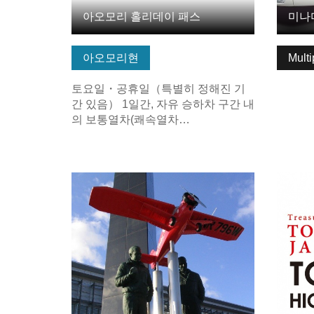
아오모리 홀리데이 패스
아오모리현
Multi
토요일・공휴일（특별히 정해진 기
간 있음） 1일간, 자유 승하차 구간 내
의 보통열차(쾌속열차…
기본정보 보기
기본정