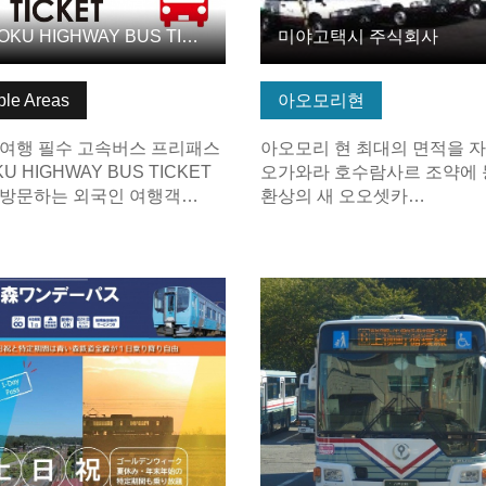
TOHOKU HIGHWAY BUS TICKET: 윈터 세일 개최! 안전하고 쾌적한…
미야고택시 주식회사
ple Areas
아오모리현
 여행 필수 고속버스 프리패스
아오모리 현 최대의 면적을 
U HIGHWAY BUS TICKET
오가와라 호수람사르 조약에
 방문하는 외국인 여행객…
환상의 새 오오셋카…
보 보기
기본정보 보기