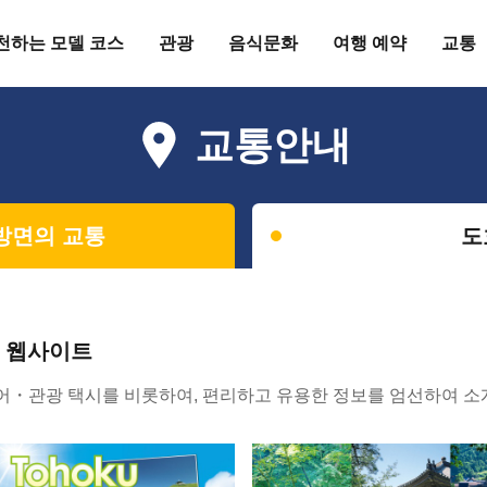
천하는 모델 코스
관광
음식문화
여행 예약
교통
교통안내
방면의 교통
도
행 웹사이트
투어・관광 택시를 비롯하여, 편리하고 유용한 정보를 엄선하여 소