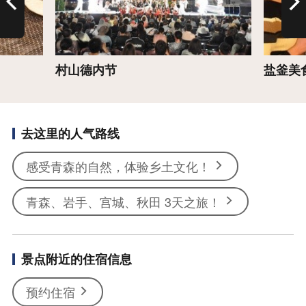
村山德内节
盐釜美
去这里的人气路线
感受青森的自然，体验乡土文化！
青森、岩手、宫城、秋田 3天之旅！
景点附近的住宿信息
预约住宿