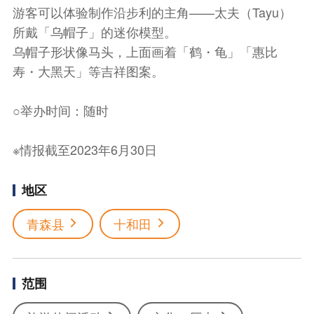
游客可以体验制作沿步利的主角——太夫（Tayu）
所戴「乌帽子」的迷你模型。
乌帽子形状像马头，上面画着「鹤・龟」「惠比
寿・大黑天」等吉祥图案。
○举办时间：随时
※情报截至2023年6月30日
地区
青森县
十和田
范围