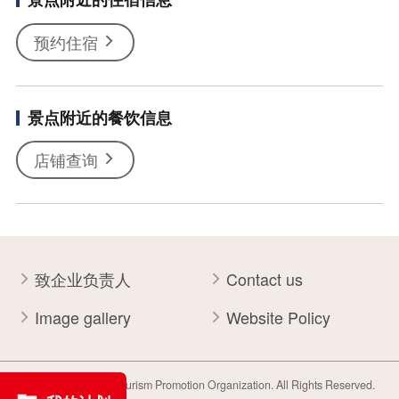
预约住宿
景点附近的餐饮信息
店铺查询
致企业负责人
Contact us
Image gallery
Website Policy
Copyright Tohoku Tourism Promotion Organization. All Rights Reserved.