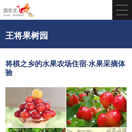
王将果树园
将棋之乡的水果农场住宿·水果采摘体
验