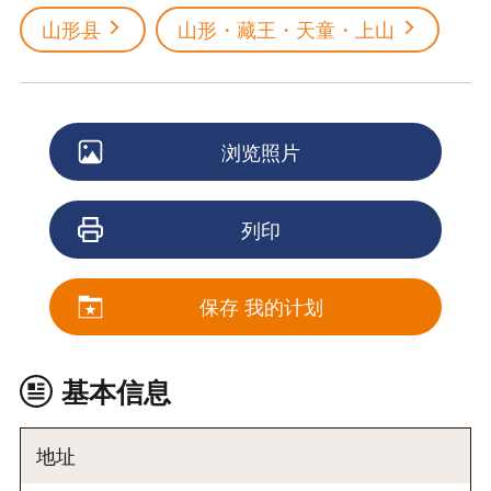
山形县
山形・藏王・天童・上山
浏览照片
列印
保存 我的计划
基本信息
地址