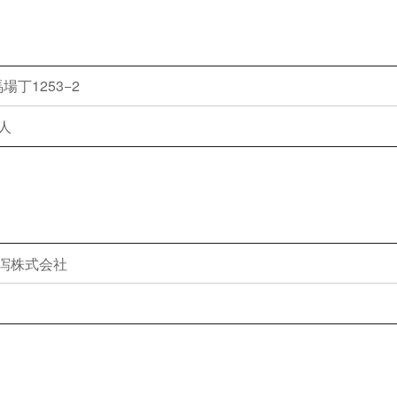
丁1253−2
人
 新泻株式会社