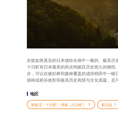
在犹如将真实的日本描绘在画中一般的、极具历
十日町有日本最美的风光明媚且历史悠久的梯田
步，可以在被杉树和森林覆盖的成排稻田中一睹
插秧或稻谷收割等极具历史风情与文化底蕴、且
地区
南鱼沼・十日町・津南（六日町）
新潟县