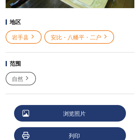
地区
岩手县
安比・八幡平・二户
范围
自然
浏览照片
列印