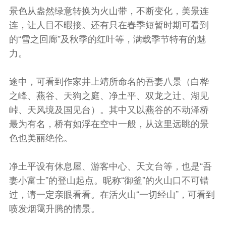
景色从盎然绿意转换为火山带，不断变化，美景连
连，让人目不暇接。还有只在春季短暂时期可看到
的“雪之回廊”及秋季的红叶等，满载季节特有的魅
力。
途中，可看到作家井上靖所命名的吾妻八景（白桦
之峰、燕谷、天狗之庭、净土平、双龙之辻、湖见
峠、天风境及国见台）。其中又以燕谷的不动泽桥
最为有名，桥有如浮在空中一般，从这里远眺的景
色也美丽绝伦。
净土平设有休息屋、游客中心、天文台等，也是“吾
妻小富士”的登山起点。昵称“御釜”的火山口不可错
过，请一定亲眼看看。在活火山“一切经山”，可看到
喷发烟霭升腾的情景。