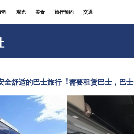
行程
观光
美食
旅行预约
交通
社
安全舒适的巴⼠旅⾏︕需要租赁巴⼠，巴⼠