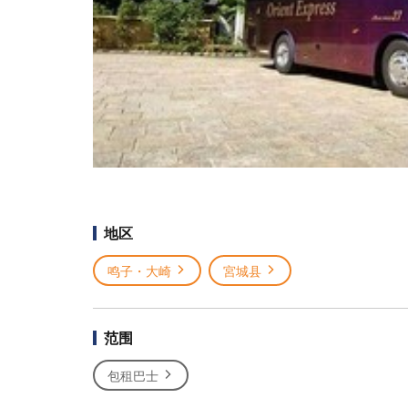
地区
鸣子・大崎
宮城县
范围
包租巴士