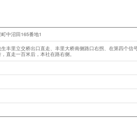
町中沼田165番地1
桃生丰里立交桥出口直走、丰里大桥南侧路口右拐、在第四个信
转，直走一百米后，本社在路右侧。