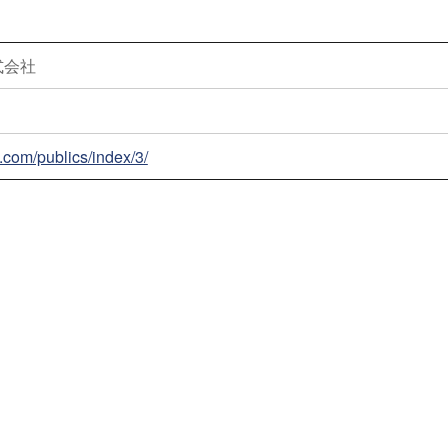
式会社
.com/publics/index/3/