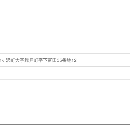
ヶ沢町大字舞戸町字下富田35番地12