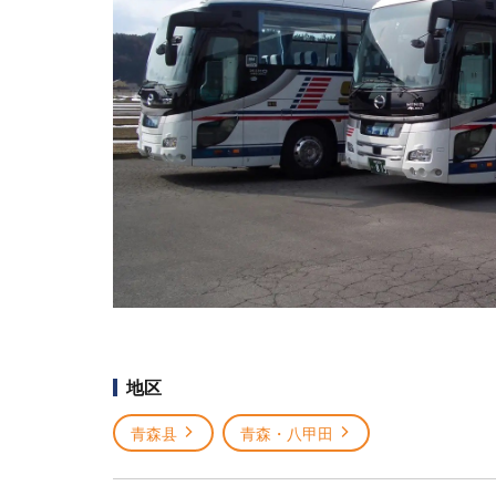
地区
青森县
青森・八甲田