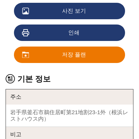
사진 보기
인쇄
저장 플랜
기본 정보
주소
岩手県釜石市鵜住居町第21地割23-1外（根浜レ
ストハウス内）
비고