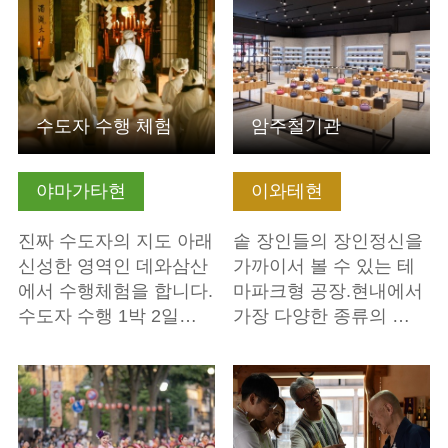
수도자 수행 체험
암주철기관
야마가타현
이와테현
진짜 수도자의 지도 아래
솥 장인들의 장인정신을
신성한 영역인 데와삼산
가까이서 볼 수 있는 테
에서 수행체험을 합니다.
마파크형 공장.현내에서
수도자 수행 1박 2일…
가장 다양한 종류의 …
기본정보 보기
기본정보 보기