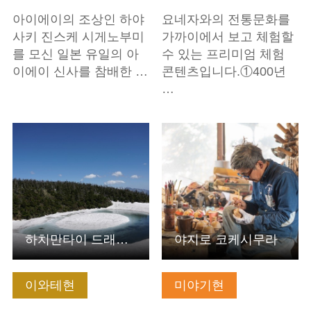
아이에이의 조상인 하야
요네자와의 전통문화를
사키 진스케 시게노부미
가까이에서 보고 체험할
를 모신 일본 유일의 아
수 있는 프리미엄 체험
이에이 신사를 참배한 …
콘텐츠입니다.①400년
…
기본정보 보기
기본정보 보기
하치만타이 드래곤 아이와 이른 봄의 고산식물 트레킹
야지로 코케시무라
이와테현
미야기현