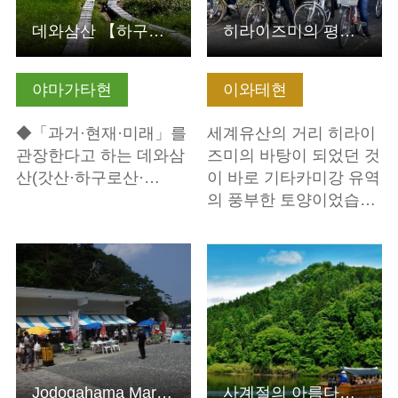
데와삼산 【하구로산·갓산·유도노산】 참배
히라이즈미의 평온한 경치를 만끽하는 조조 사이클링과 향토 …
야마가타현
이와테현
◆「과거·현재·미래」를
세계유산의 거리 히라이
관장한다고 하는 데와삼
즈미의 바탕이 되었던 것
산(갓산·하구로산·…
이 바로 기타카미강 유역
의 풍부한 토양이었습…
기본정보 보기
기본정보 보기
Jodogahama Marine House
사계절의 아름다움을 가까이에서 만끽하는 모가미강 뱃놀이