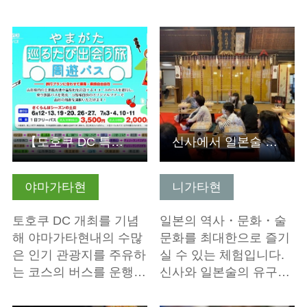
기본정보 보기
기본정보 보기
【도호쿠 DC 특별 기획】야마가타 돌아다니는 여행, 만나는 여…
신사에서 일본술 테이스팅 (Sacred Sake Tasting)
야마가타현
니가타현
토호쿠 DC 개최를 기념
일본의 역사・문화・술
해 야마가타현내의 수많
문화를 최대한으로 즐기
은 인기 관광지를 주유하
실 수 있는 체험입니다.
는 코스의 버스를 운행…
신사와 일본술의 유구…