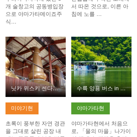
개 술창고의 공동병입장
서 따온 것으로, 이른 아
으로 야마가타메이죠주
침에 노를 …
식…
기본정보 보기
기본정보 보기
닛카 위스키 센다이 공장 미야기쿄 증류소
수륙 양용 버스 in 나가이 햐쿠슈 호수
미야기현
야마가타현
초록이 풍부한 자연 경관
야마가타현에서 처음으
을 그대로 살린 공장 내
로, 「물의 마을」나가이