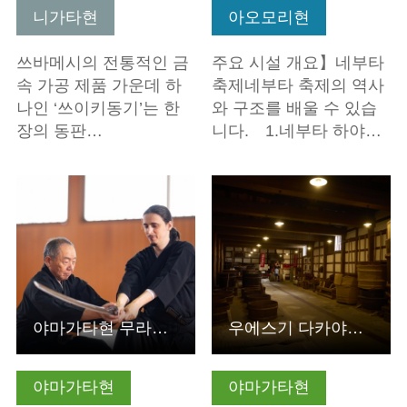
니가타현
아오모리현
쓰바메시의 전통적인 금
주요 시설 개요】네부타
속 가공 제품 가운데 하
축제네부타 축제의 역사
나인 ‘쓰이키동기’는 한
와 구조를 배울 수 있습
장의 동판…
니다. 1.네부타 하야…
기본정보 보기
기본정보 보기
야마가타현 무라야마시] 합기도 발상지 '합기도 사무라이 체험'
우에스기 다카야마 공의 마음을 잇는 프리미엄 오픈팩토리
야마가타현
야마가타현