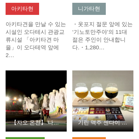
아키타현
니가타현
아키타견을 만날 수 있는
・옷포지 절문 앞에 있는
시설인 오다테시 관광교
‘기노토만주야’의 11대
류시설 「아키타견 마
젊은 주인이 안내합니
을」이 오다테역 앞에
다.・1,280…
2…
기본정보 보기
기본정보 보기
【자오 온천】 나이트 크루저호를 타고 떠나는 수빙 환상 회랑…
기린 맥주 센다이 공장