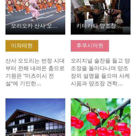
모리오카 산사 오도리
키타카타 양조장 탐방 느긋하게 산책하기
이와테현
후쿠시마현
산사 오도리는 번정 시대
오리지널 술잔을 들고 양
부터 전해 내려온 춤으로
조장을 돌아다니며 양조
기원은 "미츠이시 전
장의 설명을 들으며 사케
설"에 기인한…
시음과 양조장 견학…
기본정보 보기
기본정보 보기