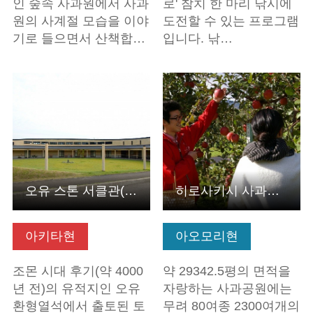
인 숲속 사과원에서 사과
로' 참치 한 마리 낚시에
원의 사계절 모습을 이야
도전할 수 있는 프로그램
기로 들으면서 산책합…
입니다. 낚…
기본정보 보기
기본정보 보기
오유 스톤 서클관(아키타현 가카쿠시)
히로사키시 사과공원
아키타현
아오모리현
조몬 시대 후기(약 4000
약 29342.5평의 면적을
년 전)의 유적지인 오유
자랑하는 사과공원에는
환형열석에서 출토된 토
무려 80여종 2300여개의