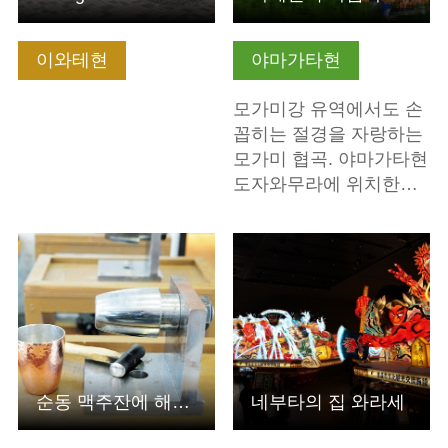
이와테현
야마가타현
모가미강 유역에서도 손
꼽히는 절경을 자랑하는
모가미 협곡. 야마가타현
도자와무라에 위치한…
기본정보 보기
기본정보 보기
순동 맥주잔에 해머 패턴 내기 등 만들기 체험 쓰바메시에서 …
네부타의 집 와라세