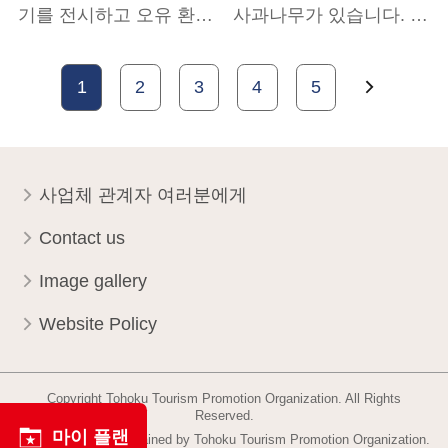
기를 전시하고 오유 환…
사과나무가 있습니다. …
1
2
3
4
5
사업체 관계자 여러분에게
Contact us
Image gallery
Website Policy
Copyright Tohoku Tourism Promotion Organization. All Rights
Reserved.
마이 플랜
This website is maintained by Tohoku Tourism Promotion Organization.