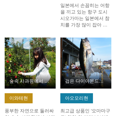
일본에서 손꼽히는 어항
을 끼고 있는 항구 도시
시오가마는 일본에서 참
치를 가장 많이 잡아 …
기본정보 보기
기본정보 보기
숲속 사과원에서 즐기는 다양한 사과 체험
검은 다이아몬드를 노려라! 오마 참치 맨손잡이 체험
이와테현
아오모리현
풍부한 자연으로 둘러싸
최고급 상품인 '오마마구