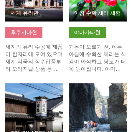
세계 유리관
아침 수확 체리 체험
후쿠시마현
야마가타현
세계의 유리 수공예 제품
기온이 오르기 전, 이른
이 한자리에 모여 있으며
아침에 수확한 체리는 식
세계 각국의 직수입품부
감이 아삭하고 당도가 더
터 오리지널 상품 등…
욱 높아집니다. 야마…
기본정보 보기
기본정보 보기