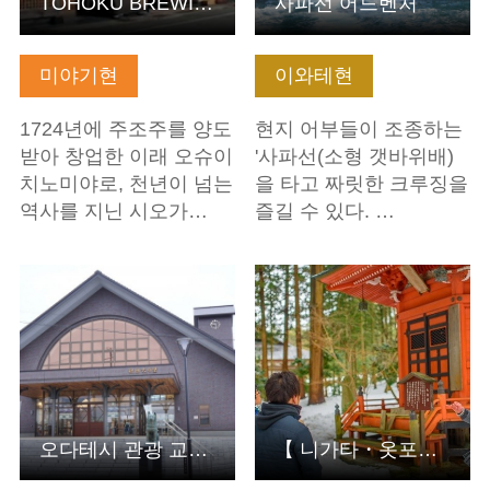
TOHOKU BREWING Tourism'~역사와 전통을 자아내는 여행~(우라…
사파선 어드벤처
미야기현
이와테현
1724년에 주조주를 양도
현지 어부들이 조종하는
받아 창업한 이래 오슈이
'사파선(소형 갯바위배)
치노미야로, 천년이 넘는
을 타고 짜릿한 크루징을
역사를 지닌 시오가…
즐길 수 있다. …
기본정보 보기
기본정보 보기
오다테시 관광 교류 시설 「아키타견 마을」(아키타현 오다테…
【 니가타・옷포지・가이드투어】명물 만주 서비스 포함! 명사…