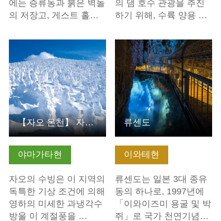
에는 증류동과 붉은 벽돌
의 댐 호수 관광을 추진
의 저장고, 게스트 홀…
하기 위해, 수륙 양용 …
기본정보 보기
기본정보 보기
【자오 온천】 자오의 수빙
류센도
야마가타현
이와테현
자오의 수빙은 이 지역의
류센도는 일본 3대 종유
독특한 기상 조건에 의해
동의 하나로, 1997년에
영하의 미세한 과냉각수
「이와이즈미 용굴 및 박
방울 이 계절풍을 …
쥐」로 국가 천연기념…