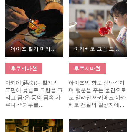
기본정보 보기
기본정보 보기
아이즈 칠기 마키에 체험
아카베코 그림 그리기 체험
후쿠시마현
후쿠시마현
마키에(蒔絵)는 칠기의
아이즈의 향토 장난감이
표면에 옻칠로 그림을 그
며 행운을 주는 물건으로
리고 금·은 등의 금속 가
도 알려진 아카베코.아카
루나 색가루를…
베코 전설의 발상지에…
기본정보 보기
기본정보 보기