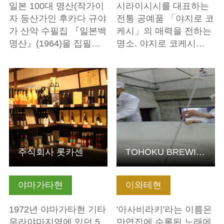
일본 100대 명산(작가이
시라이시시를 대표하는
자 등산가인 후카다 규야
전통 공예품 「야지로 코
가 산악 수필집 『일본백
케시」의 매력을 전하는
명산』(1964)을 집필…
명소. 야지로 코케시…
기본정보 보기
기본정보 보기
주식회사 롯카센
TOHOKU BREWING Tourism'~역사와 전통을 자아내는 여행~ (아사…
야마가타현
이와테현
1972년 야마가타현 기타
'아사비라키'라는 이름은
무라야마지역에 있던 5
만엽집에 수록된 노래에