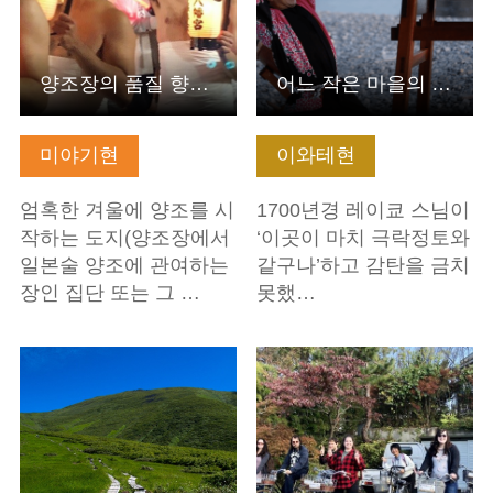
양조장의 품질 향상과 안전을 기원했다는 의식 ‘하다카마이리’…
어느 작은 마을의 청명한 아침
미야기현
이와테현
엄혹한 겨울에 양조를 시
1700년경 레이쿄 스님이
작하는 도지(양조장에서
‘이곳이 마치 극락정토와
일본술 양조에 관여하는
같구나’하고 감탄을 금치
장인 집단 또는 그 …
못했…
기본정보 보기
기본정보 보기