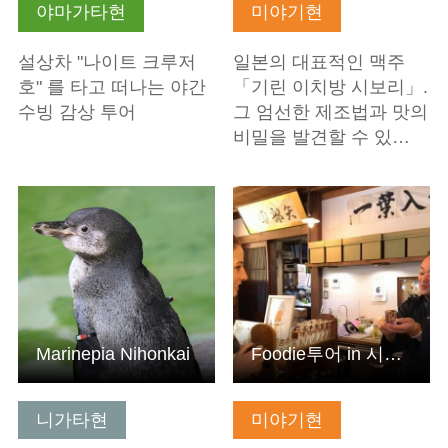
야마가타현
미야기현
설상차 "나이트 크루저
일본의 대표적인 맥주
호" 를 타고 떠나는 야간
「기린 이치방 시보리」.
수빙 감상 투어
그 엄선한 제조법과 맛의
비밀을 발견할 수 있…
기본정보 보기
기본정보 보기
Marinepia Nihonkai
Foodie투어 in 시오가마
니가타현
미야기현