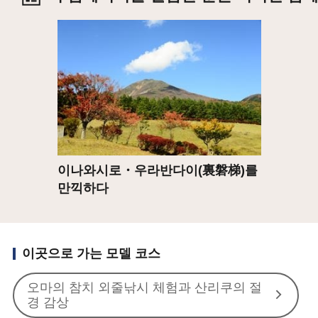
상세
이나와시로・우라반다이(裏磐梯)를
만끽하다
이곳으로 가는 모델 코스
오마의 참치 외줄낚시 체험과 산리쿠의 절
경 감상