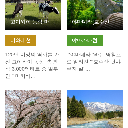
고이와이 농장 마키바엔
야마데라(호주산 릿샤쿠지 절)
이와테현
야마가타현
120년 이상의 역사를 가
""야마데라""라는 명칭으
진 고이와이 농장. 총면
로 알려진 ""호주산 릿샤
적 3,000헥타르 중 일부
쿠지 절"…
인 ""마키바…
기본정보 보기
기본정보 보기