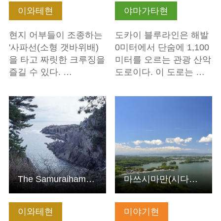
이와테현
야마가타현
현지 어부들이 조종하는
도카이 블루라인은 해발
'사파선(소형 갯바위배)
0미터에서 단숨에 1,100
을 타고 짜릿한 크루징을
미터를 오르는 관광 산악
즐길 수 있다. …
도로이다. 이 도로는 …
기본정보 보기
기본정보 보기
The Samuraihama shore
마쓰시마만(시다이칸: 오타카모리, 도미야마, 다몬잔, 오기다…
이와테현
미야기현