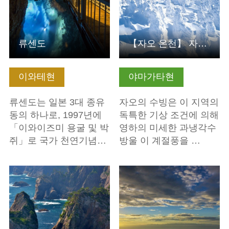
류센도
【자오 온천】 자오의 수빙
이와테현
야마가타현
류센도는 일본 3대 종유
자오의 수빙은 이 지역의
동의 하나로, 1997년에
독특한 기상 조건에 의해
「이와이즈미 용굴 및 박
영하의 미세한 과냉각수
쥐」로 국가 천연기념…
방울 이 계절풍을 …
기본정보 보기
기본정보 보기