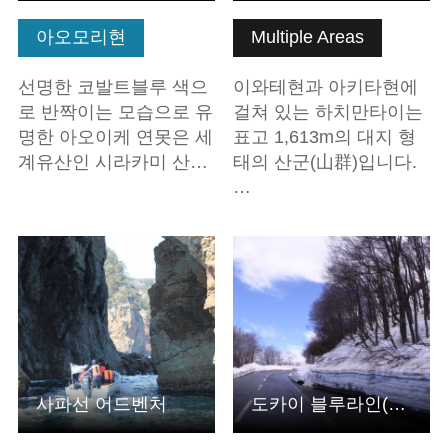
아오모리현
Multiple Areas
선명한 코발트블루 색으
이와테현과 아키타현에
로 반짝이는 모습으로 유
걸쳐 있는 하치만타이는
명한 아오이케 연못은 세
표고 1,613m의 대지 형
계유산인 시라카미 산…
태의 산군(山群)입니다.
…
기본정보 보기
기본정보 보기
사파선 어드벤처
도카이 블루라인(야마가타현 유자마치)