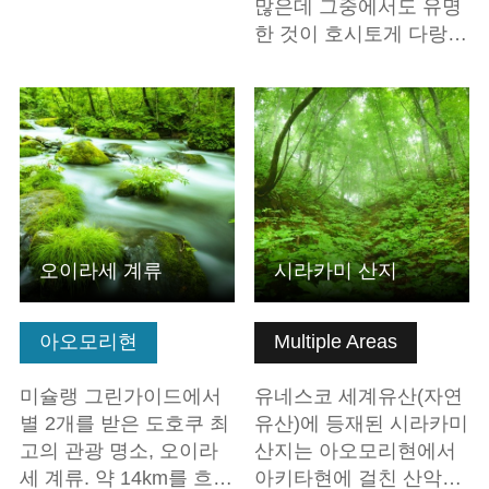
많은데 그중에서도 유명
한 것이 호시토게 다랑…
기본정보 보기
기본정보 보기
오이라세 계류
시라카미 산지
아오모리현
Multiple Areas
미슐랭 그린가이드에서
유네스코 세계유산(자연
별 2개를 받은 도호쿠 최
유산)에 등재된 시라카미
고의 관광 명소, 오이라
산지는 아오모리현에서
세 계류. 약 14km를 흐…
아키타현에 걸친 산악…