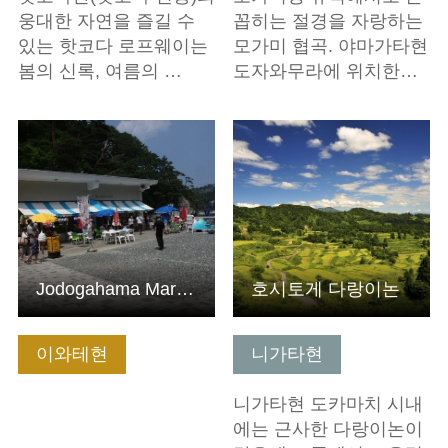
웅대한 자연을 즐길 수
꼽히는 절경을 자랑하는
있는 핫코다 로프웨이는
모가미 협곡. 야마가타현
봄의 신록, 여름의 …
도자와무라에 위치한…
기본정보 보기
기본정보 보기
Jodogahama Marine House
호시토게 다랑이논
이와테현
니가타현
니가타현 도카마치 시내
에는 근사한 다랑이논이