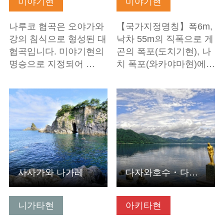
미야기현
미야기현
나루코 협곡은 오야가와
【국가지정명칭】폭6m,
강의 침식으로 형성된 대
낙차 55m의 직폭으로 게
협곡입니다. 미야기현의
곤의 폭포(도치기현), 나
명승으로 지정되어 …
치 폭포(와카야마현)에…
기본정보 보기
기본정보 보기
사사가와 나가레
다자와호수 ･ 다쓰코 상
니가타현
아키타현