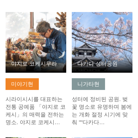
기본정보 보기
기본정보 보기
야지로 코케시무라
다카다 성터공원
미야기현
니가타현
시라이시시를 대표하는
성터에 정비된 공원. 벚
전통 공예품 「야지로 코
꽃 명소로 유명하며 봄에
케시」의 매력을 전하는
는 개화 절정 시기에 맞
명소. 야지로 코케시…
춰 ""다카다…