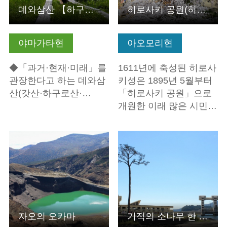
데와삼산 【하구로산·갓산·유도노산】 참배
히로사키 공원(히로사키 성터)
야마가타현
아오모리현
◆「과거·현재·미래」를
1611년에 축성된 히로사
관장한다고 하는 데와삼
키성은 1895년 5월부터
산(갓산·하구로산·…
「히로사키 공원」으로
개원한 이래 많은 시민…
기본정보 보기
기본정보 보기
자오의 오카마
기적의 소나무 한 그루