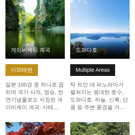
기본정보 보기
기본정보 보기
게이비케이 계곡
도와다호
이와테현
Multiple Areas
일본 100경 중 하나로 꼽
탁 트인 대 파노라마가
히며 국가 사적, 명승, 천
펼쳐지는 웅대한 호수,
연기념물로도 지정된 게
도와다호. 하늘, 신록, 단
이비케이 계곡. 사테…
풍 등 주변 풍경을 거…
기본정보 보기
기본정보 보기