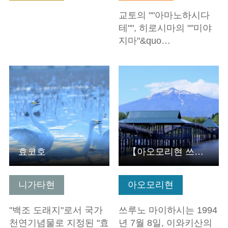
교토의 ""아마노하시다
테"", 히로시마의 ""미야
지마"&quo…
기본정보 보기
기본정보 보기
효코호
【아오모리현 쓰루타마치】쓰루노 마이하시
니가타현
아오모리현
"백조 도래지"로서 국가
쓰루노 마이하시는 1994
천연기념물로 지정된 "효
년 7월 8일, 이와키산의