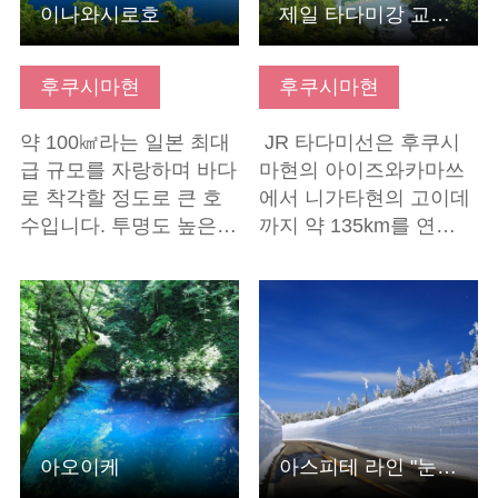
이나와시로호
제일 타다미강 교량 뷰 포인트
후쿠시마현
후쿠시마현
약 100㎢라는 일본 최대
JR 타다미선은 후쿠시
급 규모를 자랑하며 바다
마현의 아이즈와카마쓰
로 착각할 정도로 큰 호
에서 니가타현의 고이데
수입니다. 투명도 높은…
까지 약 135km를 연…
기본정보 보기
기본정보 보기
아오이케
아스피테 라인 "눈의 회랑"