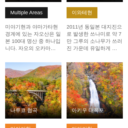
Multiple Areas
이와테현
미야기현과 야마가타현
2011년 동일본 대지진으
경계에 있는 자오산은 일
로 발생한 쓰나미로 약 7
본 100대 명산 중 하나입
만 그루의 소나무가 쓰러
니다. 자오의 오카마…
진 가운데 유일하게 …
기본정보 보기
기본정보 보기
나루코 협곡
아키우 대폭포