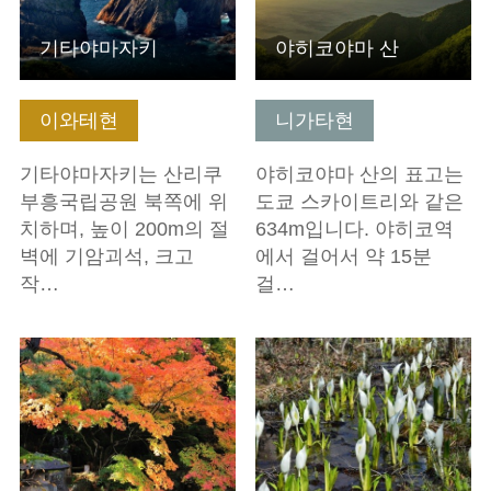
기타야마자키
야히코야마 산
이와테현
니가타현
기타야마자키는 산리쿠
야히코야마 산의 표고는
부흥국립공원 북쪽에 위
도쿄 스카이트리와 같은
치하며, 높이 200m의 절
634m입니다. 야히코역
벽에 기암괴석, 크고
에서 걸어서 약 15분
작…
걸…
기본정보 보기
기본정보 보기