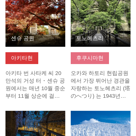
센슈 공원
토노헤츠리
아키타현
후쿠시마현
아키타 번 사타케 씨 20
오카와 하토리 현립공원
만석의 거성 터 ･ 센슈 공
에서 가장 뛰어난 경관을
원에서는 매년 10월 중순
자랑하는 토노헤츠리 (塔
부터 11월 상순에 걸…
のへつり) 는 1943년…
기본정보 보기
기본정보 보기