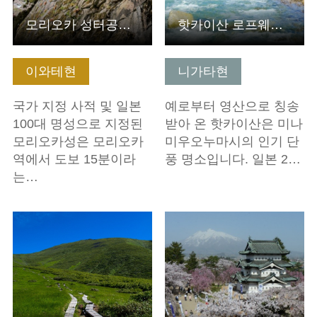
모리오카 성터공원(이와테 공원)
핫카이산 로프웨이・핫카이산 전망대
이와테현
니가타현
국가 지정 사적 및 일본
예로부터 영산으로 칭송
100대 명성으로 지정된
받아 온 핫카이산은 미나
모리오카성은 모리오카
미우오누마시의 인기 단
역에서 도보 15분이라
풍 명소입니다. 일본 2…
는…
기본정보 보기
기본정보 보기