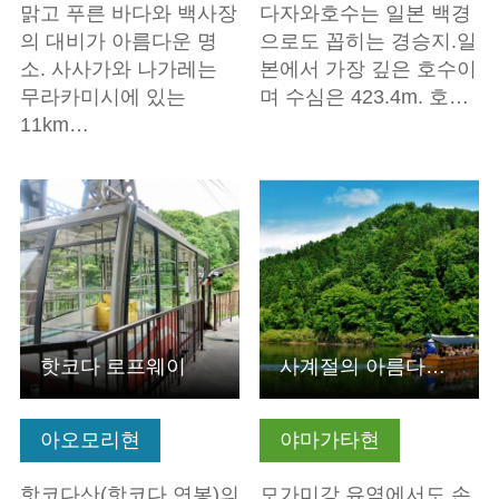
맑고 푸른 바다와 백사장
다자와호수는 일본 백경
의 대비가 아름다운 명
으로도 꼽히는 경승지.일
소. 사사가와 나가레는
본에서 가장 깊은 호수이
무라카미시에 있는
며 수심은 423.4m. 호…
11km…
기본정보 보기
기본정보 보기
핫코다 로프웨이
사계절의 아름다움을 가까이에서 만끽하는 모가미강 뱃놀이
아오모리현
야마가타현
핫코다산(핫코다 연봉)의
모가미강 유역에서도 손