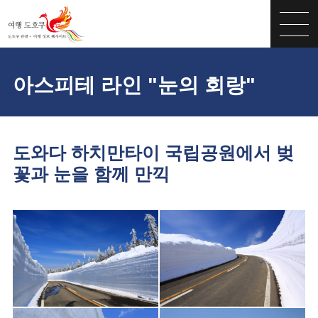
아스피테 라인 "눈의 회랑"
도와다 하치만타이 국립공원에서 벚
꽃과 눈을 함께 만끽