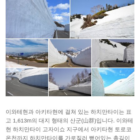
이와테현과 아키타현에 걸쳐 있는 하치만타이는 표
고 1,613m의 대지 형태의 산군(山群)입니다. 이와테
현 하치만타이 고자이쇼 지구에서 아키타현 토로코
온천까지 하치만타이를 가로질러 뻗어있는 총길이