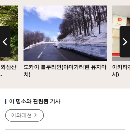
상세
상세
데와삼산
도카이 블루라인(야마가타현 유자마
아키타
…
치)
시)
이 명소와 관련된 기사
이와테현