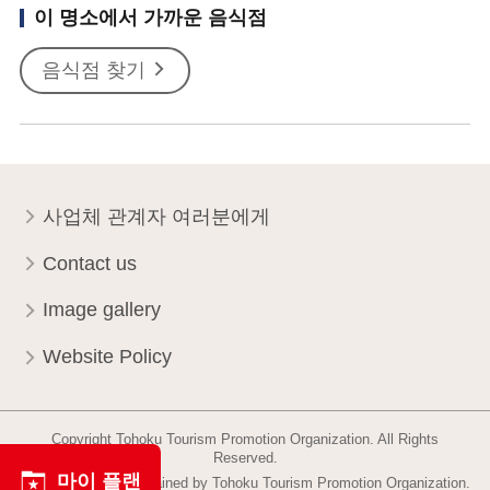
이 명소에서 가까운 음식점
음식점 찾기
사업체 관계자 여러분에게
Contact us
Image gallery
Website Policy
Copyright Tohoku Tourism Promotion Organization. All Rights
Reserved.
마이 플랜
This website is maintained by Tohoku Tourism Promotion Organization.