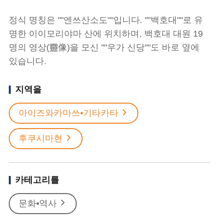
정식 명칭은 ""엔쓰산소도""입니다. ""백호대""로 유
명한 이이모리야마 산에 위치하며, 백호대 대원 19
명의 영상(靈像)을 모신 ""우가 신당""도 바로 옆에
있습니다.
지역을
아이즈와카마쓰•기타카타
후쿠시마현
카테고리를
문화•역사