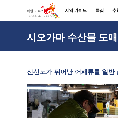
지역 가이드
특집
추
시오가마 수산물 도
신선도가 뛰어난 어패류를 일반 