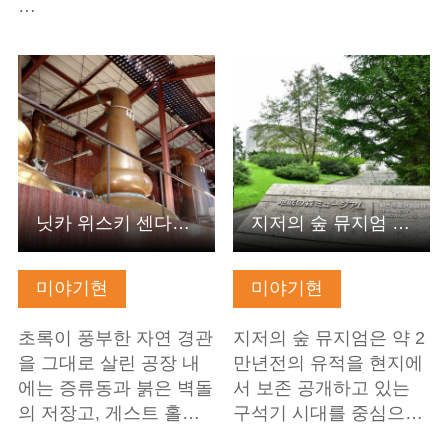
…
기본정보 보기
기본정보 보기
닛카 위스키 센다이 공장 미야기쿄 증류소
지저의 숲 뮤지엄 센다이시 도미자와 유적 보존관
미야기현
미야기현
초록이 풍부한 자연 경관
지저의 숲 뮤지엄은 약 2
을 그대로 살린 공장 내
만년전의 유적을 현지에
에는 증류동과 붉은 벽돌
서 보존 공개하고 있는
의 저장고, 게스트 홀…
구석기 시대를 중심으…