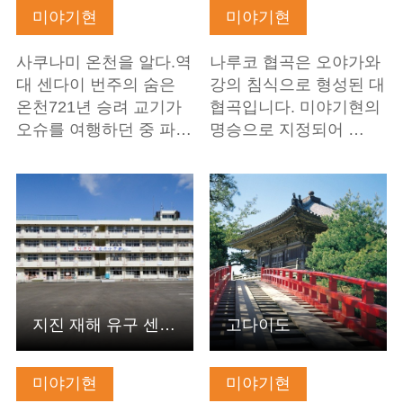
미야기현
미야기현
사쿠나미 온천을 알다.역
나루코 협곡은 오야가와
대 센다이 번주의 숨은
강의 침식으로 형성된 대
온천721년 승려 교기가
협곡입니다. 미야기현의
오슈를 여행하던 중 파…
명승으로 지정되어 …
기본정보 보기
기본정보 보기
지진 재해 유구 센다이시립 아라하마 초등학교
고다이도
미야기현
미야기현