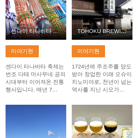
센다이 타나바타 축제
TOHOKU BREWING Tourism'~역사와 전통을 자아내는 여행~(우라…
미야기현
미야기현
센다이 타나바타 축제는
1724년에 주조주를 양도
번조 다테 마사무네 공의
받아 창업한 이래 오슈이
시대부터 이어져온 전통
치노미야로, 천년이 넘는
행사입니다. 매년 7…
역사를 지닌 시오가…
기본정보 보기
기본정보 보기