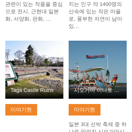
관련이 있는 작품을 중심
치는 인구 약 1400명의
으로 전시. 근현대 일본
산속에 있는 작은 마을
화, 서양화, 판화, …
로, 풍부한 자연이 남아
있…
기본정보 보기
기본정보 보기
Taga Castle Ruins
시오가마 미나토 축제
미야기현
미야기현
일본 3대 선박 축제 중 하
나로 알려진 시오가마시