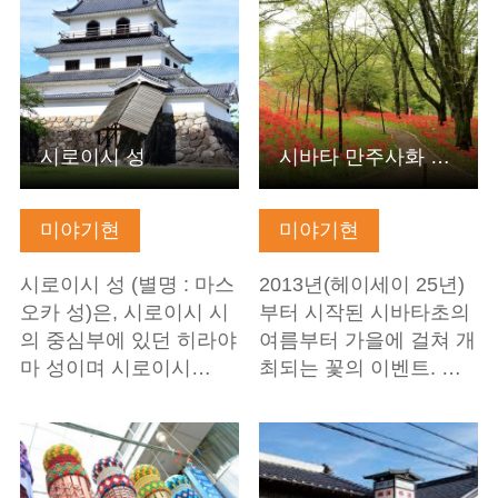
시로이시 성
시바타 만주사화 축제
미야기현
미야기현
시로이시 성 (별명 : 마스
2013년(헤이세이 25년)
오카 성)은, 시로이시 시
부터 시작된 시바타초의
의 중심부에 있던 히라야
여름부터 가을에 걸쳐 개
마 성이며 시로이시…
최되는 꽃의 이벤트. …
기본정보 보기
기본정보 보기