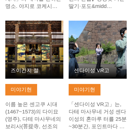
명소. 야지로 코케시…
딸기·포도&midd…
기본정보 보기
기본정보 보기
즈이간지 절
센다이성 VR고
미야기현
미야기현
이름 높은 센고쿠 시대
「센다이성 VR고」는,
(1467~1573)의 다이묘
다테 마사무네 거성 센다
(영주), 다테 마사무네의
이성의 혼마루 터를 25분
보리사(菩提寺, 선조의
~30분간, 포인트마다 …