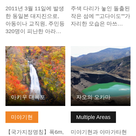
2011년 3월 11일에 발생
주색 다리가 놓인 돌출된
한 동일본 대지진으로,
작은 섬에 ""고다이도""가
아동이나 교직원, 주민등
자리한 모습은 마쓰…
320명이 피난한 아라…
기본정보 보기
기본정보 보기
아키우 대폭포
자오의 오카마
미야기현
Multiple Areas
【국가지정명칭】폭6m,
미야기현과 야마가타현