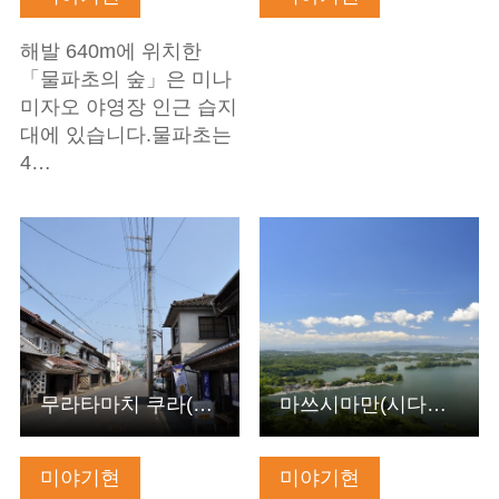
해발 640m에 위치한
「물파초의 숲」은 미나
미자오 야영장 인근 습지
대에 있습니다.물파초는
4…
기본정보 보기
기본정보 보기
무라타마치 쿠라(창고)의 거리
마쓰시마만(시다이칸: 오타카모리, 도미야마, 다몬잔, 오기다…
미야기현
미야기현