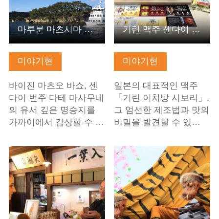
마루분 마츠시마 기선 주식회사
기린 맥주 센다이 공장
미야기현
미야기현
바이진 마츠오 바쇼, 센
일본의 대표적인 맥주
다이 번주 다테 마사무네
「기린 이치방 시보리」.
의 유서 깊은 명승지를
그 엄선한 제조법과 맛의
가까이에서 감상할 수 …
비밀을 발견할 수 있…
기본정보 보기
기본정보 보기