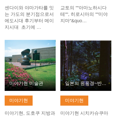
센다이와 야마가타를 잇
교토의 ""아마노하시다
는 가도의 분기점으로서
테"", 히로시마의 ""미야
에도시대 후기부터 메이
지마"&quo…
지시대 초기에 …
기본정보 보기
기본정보 보기
미야기현 미술관
일본의 원풍경~반딧불 감상~
미야기현
미야기현
미야기현, 도호쿠 지방과
미야기현 시치카슈쿠마