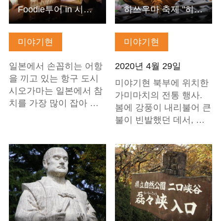
Foodie투어 in 시오가마
하쓰우마 축제 "히부세노 도라마이"
미야기현
미야기현
일본에서 손꼽히는 어항
2020년 4월 29일
을 끼고 있는 항구 도시
미야기현 북부에 위치한
시오가마는 일본에서 참
가미마치의 전통 행사.
치를 가장 많이 잡아 …
봄에 강풍이 내리불어 큰
불이 빈발했던 데서, …
기본정보 보기
기본정보 보기