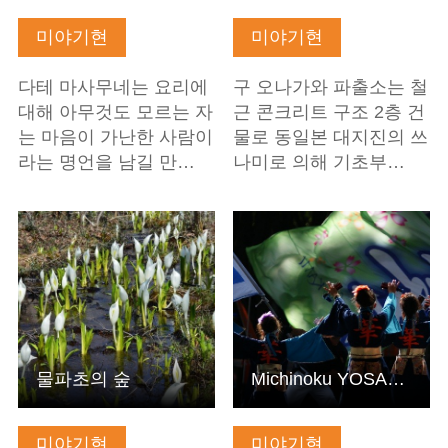
미야기현
미야기현
다테 마사무네는 요리에
구 오나가와 파출소는 철
대해 아무것도 모르는 자
근 콘크리트 구조 2층 건
는 마음이 가난한 사람이
물로 동일본 대지진의 쓰
라는 명언을 남길 만…
나미로 의해 기초부…
기본정보 보기
기본정보 보기
물파초의 숲
Michinoku YOSAKOI Festival
미야기현
미야기현