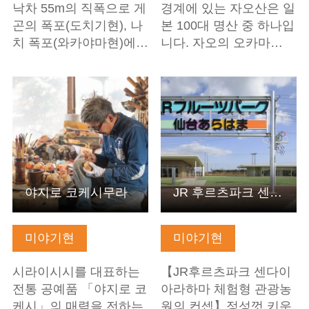
낙차 55m의 직폭으로 게
경계에 있는 자오산은 일
곤의 폭포(도치기현), 나
본 100대 명산 중 하나입
치 폭포(와카야마현)에…
니다. 자오의 오카마…
기본정보 보기
기본정보 보기
야지로 코케시무라
JR 후르츠파크 센다이 아라하마
미야기현
미야기현
시라이시시를 대표하는
【JR후르츠파크 센다이
전통 공예품 「야지로 코
아라하마 체험형 관광농
케시」의 매력을 전하는
원의 컨셉】정성껏 키운