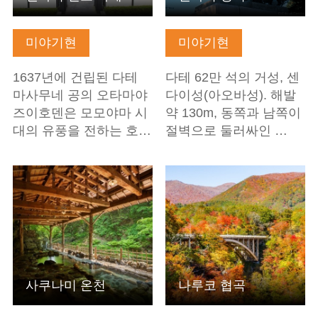
미야기현
미야기현
1637년에 건립된 다테
다테 62만 석의 거성, 센
마사무네 공의 오타마야
다이성(아오바성). 해발
즈이호덴은 모모야마 시
약 130m, 동쪽과 남쪽이
대의 유풍을 전하는 호…
절벽으로 둘러싸인 …
기본정보 보기
기본정보 보기
사쿠나미 온천
나루코 협곡