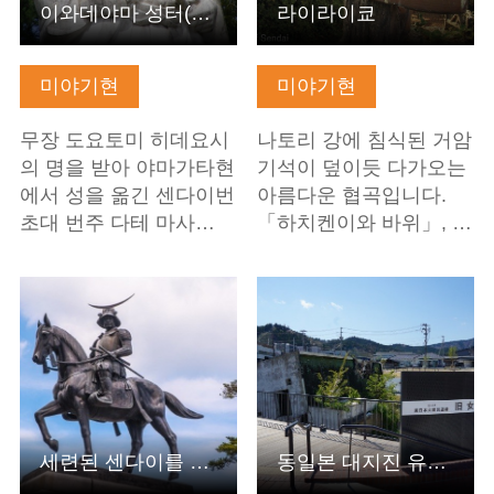
이와데야마 성터(시로야마 공원)
라이라이쿄
미야기현
미야기현
무장 도요토미 히데요시
나토리 강에 침식된 거암
의 명을 받아 야마가타현
기석이 덮이듯 다가오는
에서 성을 옮긴 센다이번
아름다운 협곡입니다.
초대 번주 다테 마사…
「하치켄이와 바위」, …
기본정보 보기
기본정보 보기
세련된 센다이를 둘러보는 배고픈 사무라이 투어
동일본 대지진 유구 구 오나가와 파출소