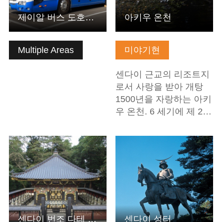
제이알 버스 도호쿠 주식회사
아키우 온천
Multiple Areas
미야기현
센다이 근교의 리조트지
로서 사랑을 받아 개탕
1500년을 자랑하는 아키
우 온천. 6 세기에 제 2…
기본정보 보기
기본정보 보기
센다이 번조 다테 마사무네공 오타마야 즈이호덴
센다이 성터