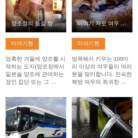
양조장의 품질 향상과 안전을 기원했다는 의식 ‘하다카마이리’…
미야기 자오 여우 마을
미야기현
미야기현
엄혹한 겨울에 양조를 시
방목해서 키우는 100마
작하는 도지(양조장에서
리 이상의 여우들이 여러
일본술 양조에 관여하는
분을 맞이합니다. 친숙한
장인 집단 또는 그 …
북방 여우와 희귀한 …
기본정보 보기
기본정보 보기