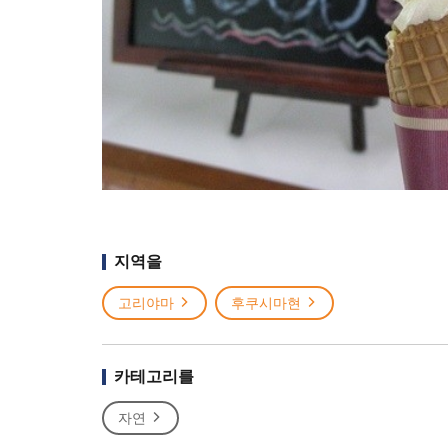
지역을
고리야마
후쿠시마현
카테고리를
자연