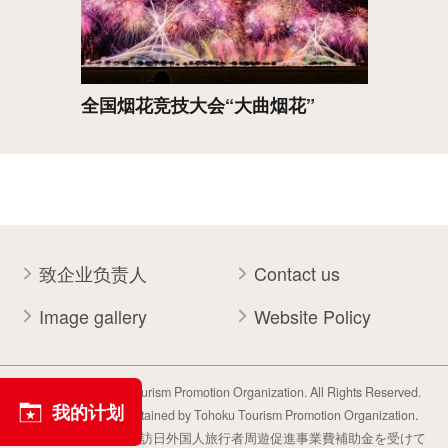
全国烟花竞技大会“大曲烟花”
致企业负责人
Contact us
Image gallery
Website Policy
Copyright Tohoku Tourism Promotion Organization. All Rights Reserved.
我的计划
This website is maintained by Tohoku Tourism Promotion Organization.
当事業は平成30年度訪日外国人旅行者周遊促進事業費補助金を受けて