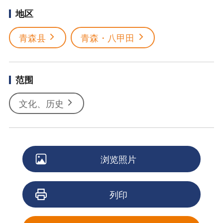
地区
青森县
青森・八甲田
范围
文化、历史
浏览照片
列印