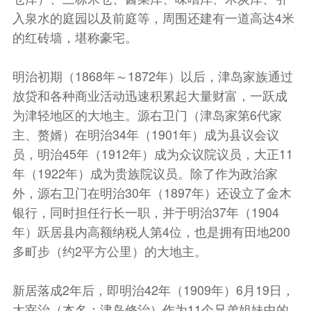
入泉水的庭园以及前庭等，周围还建有一道高达4米
的红砖墙，堪称豪宅。
明治初期（1868年～1872年）以后，津岛家族通过
放贷和各种商业活动迅速积累起大量财富，一跃成
为津轻地区的大地主。源右卫门（津岛家第6代家
主、赘婿）在明治34年（1901年）成为县议会议
员，明治45年（1912年）成为众议院议员，大正11
年（1922年）成为贵族院议员。除了作为政治家
外，源右卫门在明治30年（1897年）还设立了金木
银行，同时担任行长一职，并于明治37年（1904
年）跃居县内高额纳税人第4位，也是拥有田地200
多町步（约2平方公里）的大地主。
新居落成2年后，即明治42年（1909年）6月19日，
太宰治（本名：津岛修治）作为11个兄弟姐妹中的