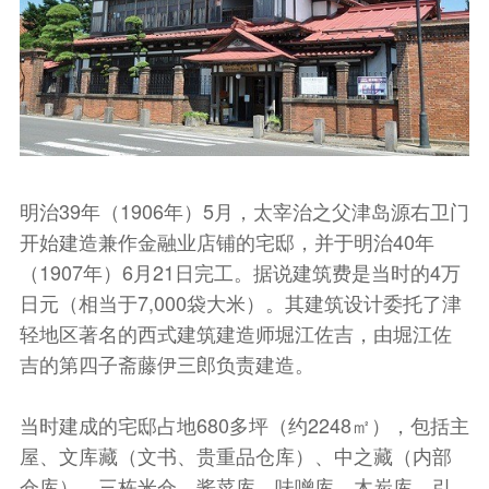
明治39年（1906年）5月，太宰治之父津岛源右卫门
开始建造兼作金融业店铺的宅邸，并于明治40年
（1907年）6月21日完工。据说建筑费是当时的4万
日元（相当于7,000袋大米）。其建筑设计委托了津
轻地区著名的西式建筑建造师堀江佐吉，由堀江佐
吉的第四子斋藤伊三郎负责建造。
当时建成的宅邸占地680多坪（约2248㎡），包括主
屋、文库藏（文书、贵重品仓库）、中之藏（内部
仓库）、三栋米仓、酱菜库、味噌库、木炭库、引