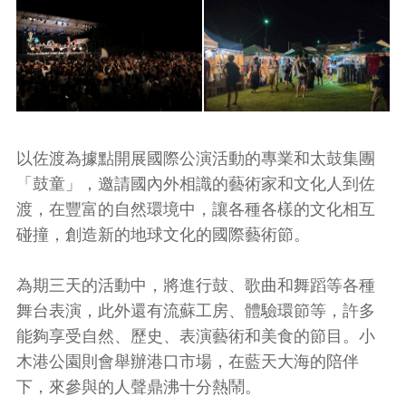
以佐渡為據點開展國際公演活動的專業和太鼓集團
「鼓童」，邀請國內外相識的藝術家和文化人到佐
渡，在豐富的自然環境中，讓各種各樣的文化相互
碰撞，創造新的地球文化的國際藝術節。
為期三天的活動中，將進行鼓、歌曲和舞蹈等各種
舞台表演，此外還有流蘇工房、體驗環節等，許多
能夠享受自然、歷史、表演藝術和美食的節目。小
木港公園則會舉辦港口市場，在藍天大海的陪伴
下，來參與的人聲鼎沸十分熱鬧。