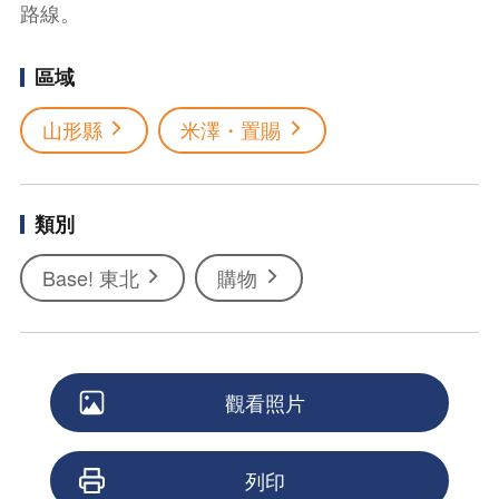
路線。
區域
山形縣
米澤・置賜
類別
Base! 東北
購物
觀看照片
列印