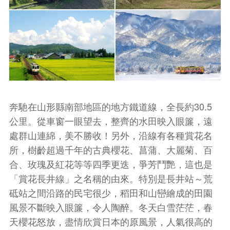
奔馳在山形縣南部地區的地方鐵道線，全長約30.5
公里。從車窗一眼望去，整齊的水田映入眼簾，遠
處群山連綿，美不勝收！另外，沿線有各種賞花名
所，樹齡超過千年的古典櫻花、菖蒲、大麗菊、百
合、玫瑰及紅花等等四季更迭，爭芳鬥艷，這也是
「賞花長井線」之名稱的由來。特別是長井站～荒
砥站之間沿路的民宅很少，稻田和山巒繪成的田園
風景不斷映入眼簾，令人陶醉。冬天白雪茫茫，春
天櫻花怒放，盡情欣賞日本的原風景，人氣很高的