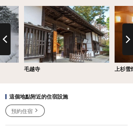
詳情
詳情
毛越寺
上杉雪
這個地點附近的住宿設施
預約住宿