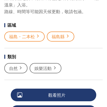
溫泉」入浴。
路線、時間等可能因天候更動，敬請包涵。
區域
福島・二本松
福島縣
類別
自然
娛樂活動
觀看照片