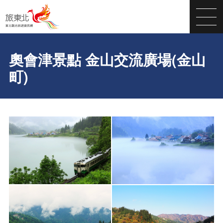
奧會津景點 金山交流廣場(金山
町)