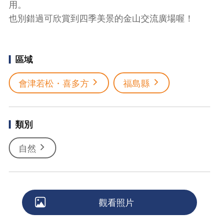
用。
也別錯過可欣賞到四季美景的金山交流廣場喔！
區域
會津若松・喜多方
福島縣
類別
自然
觀看照片