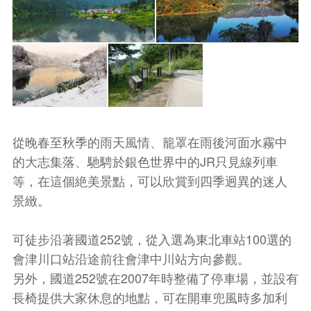
從晚春至秋季的雨天風情、籠罩在雨後河面水霧中
的大志集落、馳騁於銀色世界中的JR只見線列車
等，在這個絶美景點，可以欣賞到四季迥異的迷人
景緻。
可徒步沿著國道252號，從入選為東北車站100選的
會津川口站沿途前往會津中川站方向參觀。
另外，國道252號在2007年時整備了停車場，並設有
長椅提供大家休息的地點，可在開車兜風時多加利