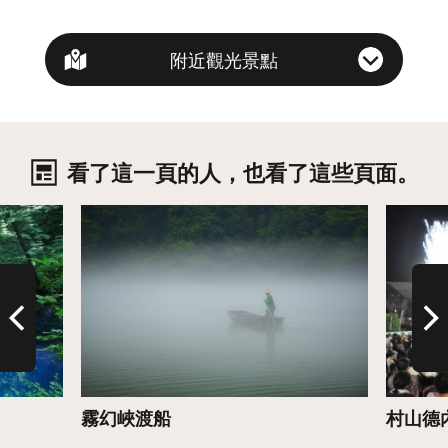
附近觀光景點
看了這一頁的人，也看了這些頁面。
詳情
詳情
霧幻峽渡船
村山德