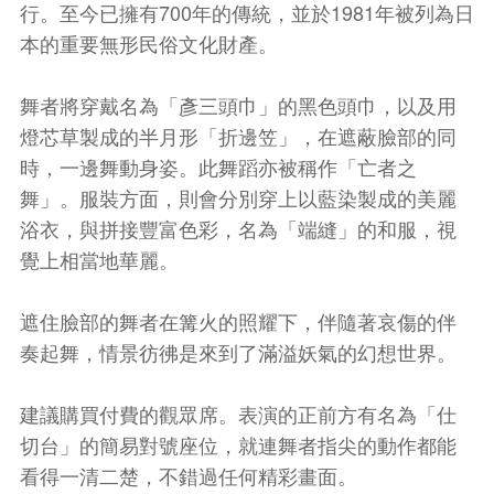
行。至今已擁有700年的傳統，並於1981年被列為日
本的重要無形民俗文化財產。
舞者將穿戴名為「彥三頭巾」的黑色頭巾，以及用
燈芯草製成的半月形「折邊笠」，在遮蔽臉部的同
時，一邊舞動身姿。此舞蹈亦被稱作「亡者之
舞」。服裝方面，則會分別穿上以藍染製成的美麗
浴衣，與拼接豐富色彩，名為「端縫」的和服，視
覺上相當地華麗。
遮住臉部的舞者在篝火的照耀下，伴隨著哀傷的伴
奏起舞，情景彷彿是來到了滿溢妖氣的幻想世界。
建議購買付費的觀眾席。表演的正前方有名為「仕
切台」的簡易對號座位，就連舞者指尖的動作都能
看得一清二楚，不錯過任何精彩畫面。