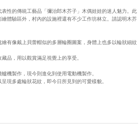
代表性的傳統工藝品「彌治郎木芥子」木偶娃娃的迷人魅力。此
彩繪體驗區外，村內的設施裡還有不少工作坊林立。請認明木芥
處繪有像戴上貝蕾帽似的多層輪圈圖案，身體上也多以輪狀細紋
收藏品，用以觀賞滿足視覺上的享受。
轆轤機製作，現今則進化到使用電動機製作。
以呈現多處輪狀花紋，即今日所見到的可愛樣貌。