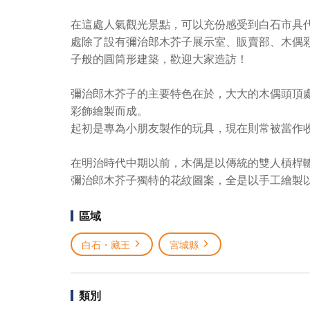
在這處人氣觀光景點，可以充份感受到白石市具
處除了設有彌治郎木芥子展示室、販賣部、木偶
子般的圓筒形建築，歡迎大家造訪！
彌治郎木芥子的主要特色在於，大大的木偶頭頂
彩飾繪製而成。
起初是專為小朋友製作的玩具，現在則常被當作
在明治時代中期以前，木偶是以傳統的雙人槓桿
彌治郎木芥子獨特的花紋圖案，全是以手工繪製
區域
白石・藏王
宮城縣
類別