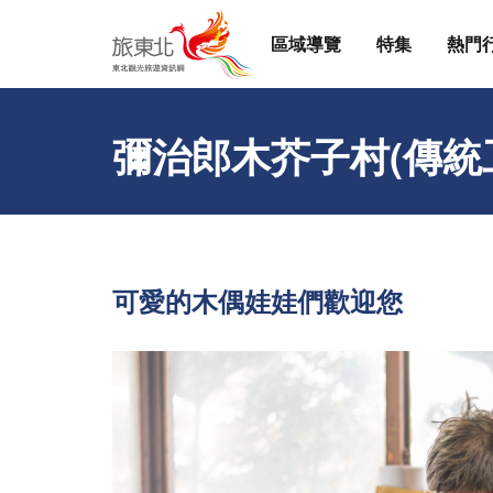
區域導覽
特集
熱門
彌治郎木芥子村(傳統
可愛的木偶娃娃們歡迎您