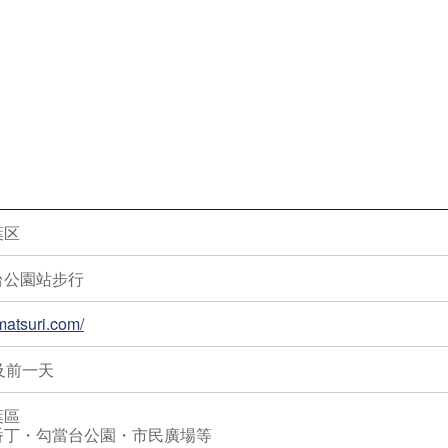
葉区
台公園站步行
matsuri.com/
及前一天
葉區
番丁・勾當台公園・市民廣場等