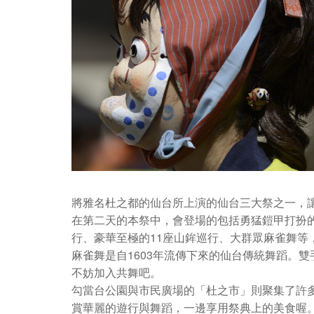
將雅名杜之都的仙台所上演的仙台三大祭之一，讓
在第二天的本祭中，會登場的包括勇猛鎧甲打扮
行、豪華至極的11座山鉾巡行、大群眾麻雀舞等
麻雀舞是自1603年流傳下來的仙台傳統舞蹈。
不妨加入共舞吧。
勾當台公園與市民廣場的「杜之市」則聚集了許
賞華麗的遊行與舞蹈，一邊享用祭典上的美食喔