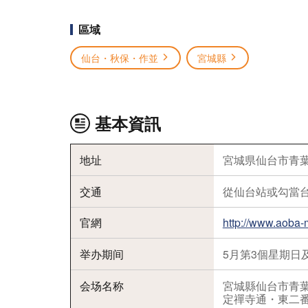
區域
仙台・秋保・作並
宮城縣
基本資訊
地址
宮城県仙台市青
交通
從仙台站或勾當
官網
http://www.aoba-
举办期间
5月第3個星期日
会场名称
宮城縣仙台市青
定禪寺通・東二