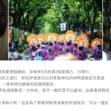
初夏更顯繽紛。在每年5月的第3個星期六、日舉行。
的武士遊行、祭祀伊達政宗公的青葉神社的神輿渡御及兒童遊
，一連串時代繪卷內容躍然眼前。
雙手執扇揮舞是一大特色。當天一般民眾可以參加，如果看得興豈
多美味小吃！這是為了致敬同唯美食家的伊達政宗。可以一邊欣
。