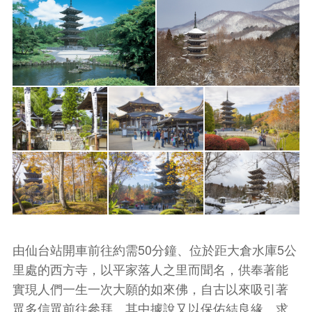
由仙台站開車前往約需50分鐘、位於距大倉水庫5公
里處的西方寺，以平家落人之里而聞名，供奉著能
實現人們一生一次大願的如來佛，自古以來吸引著
眾多信眾前往參拜。其中據說又以保佑結良緣、求