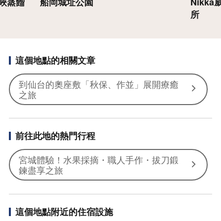
城峽蒸餾
船岡城址公園
Nikk
所
這個地點的相關文章
到仙台的奧座敷「秋保、作並」展開療癒
之旅
前往此地的熱門行程
宮城體驗！水果採摘・職人手作・拔刀鍛
鍊盡享之旅
這個地點附近的住宿設施