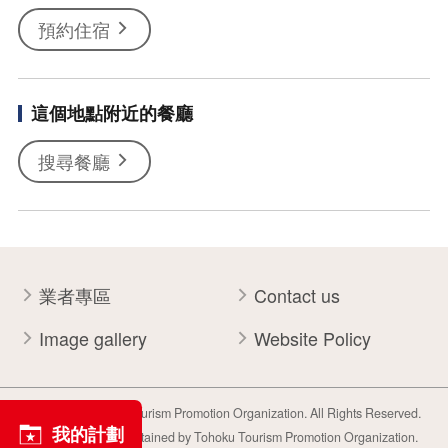
預約住宿
這個地點附近的餐廳
搜尋餐廳
業者專區
Contact us
Image gallery
Website Policy
Copyright Tohoku Tourism Promotion Organization. All Rights Reserved.
我的計劃
This website is maintained by Tohoku Tourism Promotion Organization.