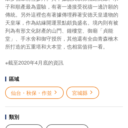
子和順產最為靈驗，有著一邊接受祝禱一邊許願的
傳統。另外這裡也有著據傳埋葬著安德天皇遺物的
天皇塚，作為結緣開運景點頗負盛名。境內則有被
列為有形文化財產的山門、鐘樓堂、御廟「貞能
堂」、手水舍和御守授所，其他還有全由青森檜木
所打造的五重塔和大本堂，也相當值得一看。
※截至2020年4月底的資訊
區域
仙台・秋保・作並
宮城縣
類別