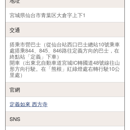
地址
宮城県仙台市青葉区大倉字上下1
交通
搭乘市營巴士（從仙台站西口巴士總站10號乘車
處搭乘844、845、846路往定義方向的巴士，在
終點站「定義」下車）
開車（出東北自動車道宮城IC轉國道48號線往山
形方向行駛。在「熊根」紅綠燈處右轉行駛10公
里處）
官網
定義如來 西方寺
SNS