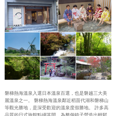
磐梯熱海溫泉入選日本溫泉百選，也是磐越三大美
麗溫泉之一。 磐梯熱海溫泉鄰近稻苗代湖和磐梯山
等觀光勝地，是深受歡迎的溫泉度假勝地。 許多高
品質的日式旅館點綴其間，為整個鎮子營造出輕鬆