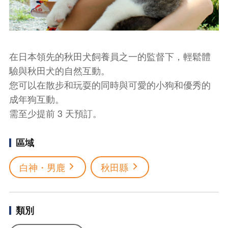
在日本領先的秋田犬飼養員之一的監督下，輕鬆體
驗與秋田犬的自然互動。
您可以在散步和玩耍的同時與可愛的小狗和優秀的
成年狗互動。
需至少提前 3 天預訂。
區域
白神・男鹿
秋田縣
類別