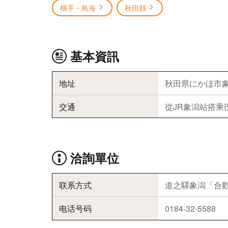
橫手・鳥海
秋田縣
基本資訊
地址
秋田県にかほ市象
交通
從JR象潟站搭乘
洽詢單位
联系方式
道之驛象潟「合
电话号码
0184-32-5588