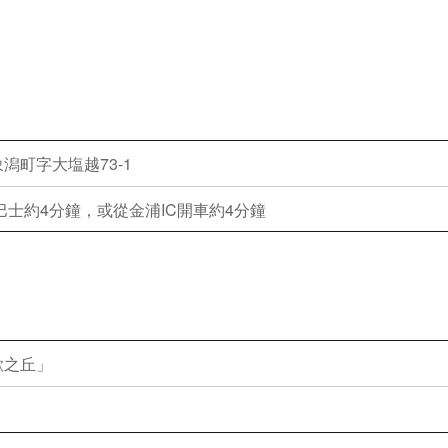
潟町字大塩越73-1
巴士約4分鐘，或從金浦IC開車約4分鐘
歡之丘」