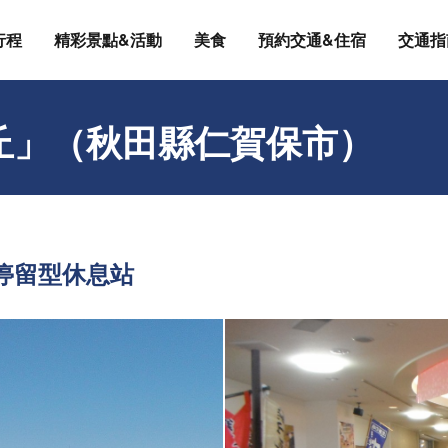
行程
精彩景點&活動
美食
預約交通&住宿
交通指
丘」（秋田縣仁賀保市）
停留型休息站