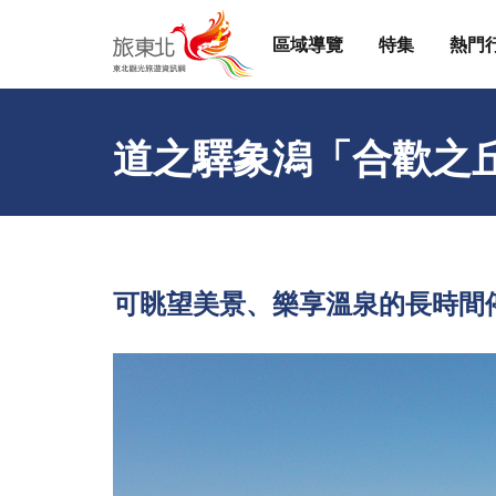
區域導覽
特集
熱門
道之驛象潟「合歡之
可眺望美景、樂享溫泉的長時間