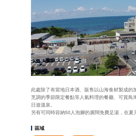
此處除了有當地日本酒、販售以山海食材製成的
烹調的季節限定餐點等人氣料理的餐廳、可賞鳥海
日遊溫泉。
另有可同時容納50人泡腳的廣闊免費足湯，在夏
區域