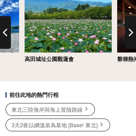
高田城址公園觀蓮會
磐梯熱
前往此地的熱門行程
東北三陸海岸與海上冒險路線
3天2夜以綱溫泉為基地 [Base! 東北]