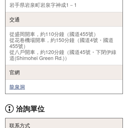
岩手県岩泉町岩泉字神成1－1
交通
從盛岡開車，約110分鐘（國道455號）
從花卷機場開車，約150分鐘（國道4號・國道
455號）
從八戶開車，約120分鐘（國道45號・下閉伊綠
道(Shimohei Green Rd.)）
官網
龍泉洞
洽詢單位
联系方式