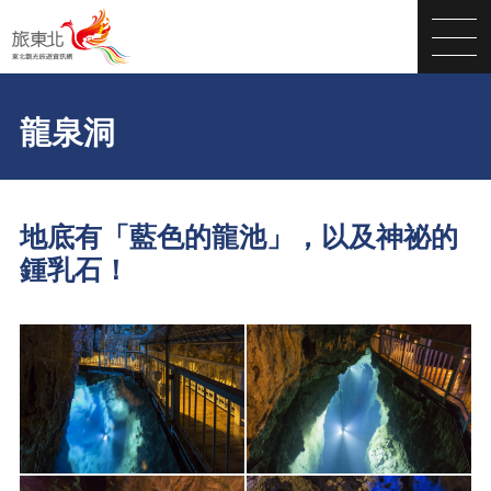
龍泉洞
地底有「藍色的龍池」，以及神祕的
鍾乳石！