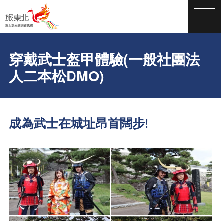
穿戴武士盔甲體驗(一般社團法
人二本松DMO)
成為武士在城址昂首闊步!