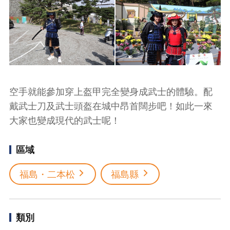
空手就能參加穿上盔甲完全變身成武士的體驗。配
戴武士刀及武士頭盔在城中昂首闊步吧！如此一來
大家也變成現代的武士呢！
區域
福島・二本松
福島縣
類別