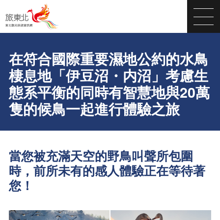
在符合國際重要濕地公約的水鳥
棲息地「伊豆沼・内沼」考慮生
態系平衡的同時有智慧地與20萬
隻的候鳥一起進行體驗之旅
當您被充滿天空的野鳥叫聲所包圍
時，前所未有的感人體驗正在等待著
您！