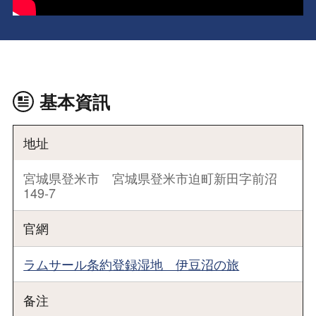
基本資訊
地址
宮城県登米市 宮城県登米市迫町新田字前沼
149-7
官網
ラムサール条約登録湿地 伊豆沼の旅
备注