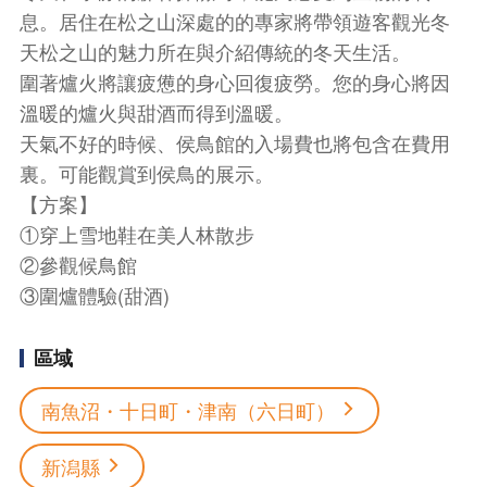
息。居住在松之山深處的的專家將帶領遊客觀光冬
天松之山的魅力所在與介紹傳統的冬天生活。
圍著爐火將讓疲憊的身心回復疲勞。您的身心將因
溫暖的爐火與甜酒而得到溫暖。
天氣不好的時候、侯鳥館的入場費也將包含在費用
裏。可能觀賞到侯鳥的展示。
【方案】
①穿上雪地鞋在美人林散步
②參觀候鳥館
③圍爐體驗(甜酒)
區域
南魚沼・十日町・津南（六日町）
新潟縣