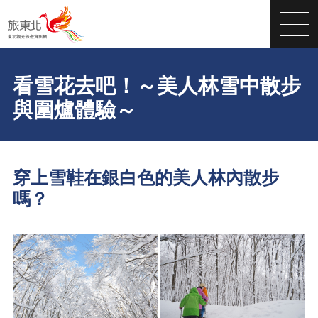
看雪花去吧！～美人林雪中散步
與圍爐體驗～
穿上雪鞋在銀白色的美人林內散步
嗎？