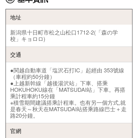
地址
新潟県十日町市松之山松口1712-2(「森の学
校」キョロロ)
交通
●関越自動車道「塩沢石打IC」起經由 353號線
（車程約50分鐘）
●上越新幹線「越後湯沢站」下車、搭乘
HOKUHOKU線在「MATSUDAI站」下車。再搭
乘計程車約15分鐘
※積雪期間建議搭乘計程車。也有另一個方式,就
是春天～秋天在MATSUDAI站搭乘路線巴士＋走
路20分鐘。
官網