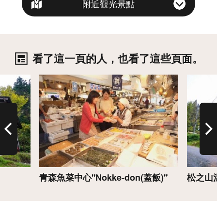
附近觀光景點
看了這一頁的人，也看了這些頁面。
詳情
詳情
青森魚菜中心"Nokke-don(蓋飯)"
松之山