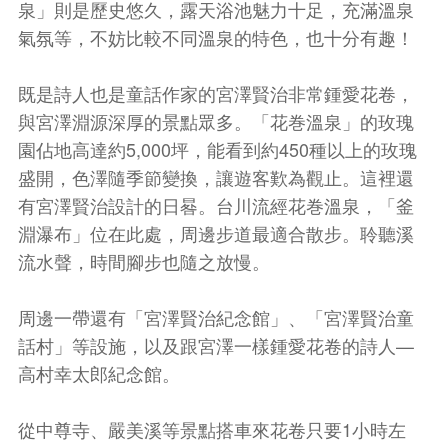
泉」則是歷史悠久，露天浴池魅力十足，充滿溫泉
氣氛等，不妨比較不同溫泉的特色，也十分有趣！
既是詩人也是童話作家的宮澤賢治非常鍾愛花卷，
與宮澤淵源深厚的景點眾多。「花巻溫泉」的玫瑰
園佔地高達約5,000坪，能看到約450種以上的玫瑰
盛開，色澤隨季節變換，讓遊客歎為觀止。這裡還
有宮澤賢治設計的日晷。台川流經花巻溫泉，「釜
淵瀑布」位在此處，周邊步道最適合散步。聆聽溪
流水聲，時間腳步也隨之放慢。
周邊一帶還有「宮澤賢治紀念館」、「宮澤賢治童
話村」等設施，以及跟宮澤一樣鍾愛花卷的詩人—
高村幸太郎紀念館。
從中尊寺、嚴美溪等景點搭車來花卷只要1小時左