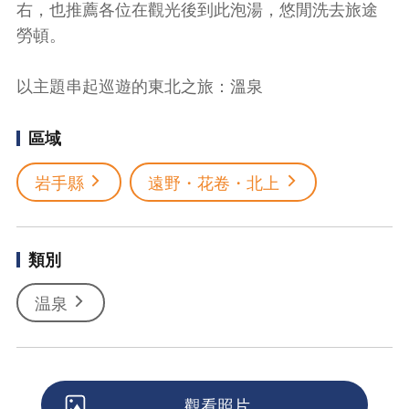
右，也推薦各位在觀光後到此泡湯，悠閒洗去旅途
勞頓。
以主題串起巡遊的東北之旅：溫泉
區域
岩手縣
遠野・花卷・北上
類別
温泉
觀看照片