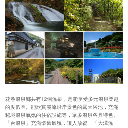
花巻溫泉鄉共有12個溫泉，是能享受多元溫泉樂趣
的度假區。能欣賞溪流沿岸景色的露天浴池，充滿
秘境溫泉氣氛的住宿設施等，眾多溫泉各具特色。
「台溫泉」充滿懷舊氣氛，讓人放鬆，「大澤溫