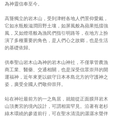
為神靈信奉至今。
高聳獨立的岩木山，受到津輕各地人們景仰愛戴，
它如水瓶般滋潤田野土壤，如屏風般為蘋果抵擋強
風，又如燈塔般為漁民們指引明路等，在地方上扮
演了多種重要的角色，是人們心之故鄉，也是生活
的基礎依歸。
供奉聖山岩木山為神的岩木山神社，不僅掌管農漁
商工業、醫藥、交通相關，也是深受信眾崇拜的開
運福神，近年來更以鎮守日本本島北方的守護神之
姿，廣受全國人們敬仰崇拜。
站在神社最前方的一之鳥居，就能從正面膜拜岩木
山頂奧宮的境內設計，可謂相當罕見。沿著有老杉
綠木環繞的參道前行，可在聖水清流的潺潺水聲伴