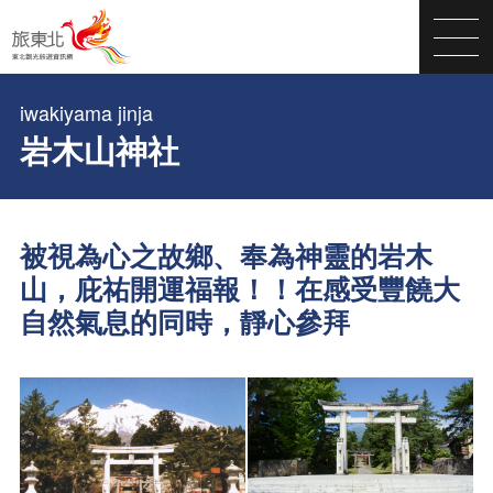
iwakiyama jinja
岩木山神社
被視為心之故鄉、奉為神靈的岩木
山，庇祐開運福報！！在感受豐饒大
自然氣息的同時，靜心參拜