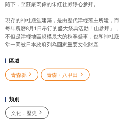
隨下，至莊嚴宏偉的朱紅社殿靜心參拜。
現存的神社殿堂建築，是由歷代津輕藩主所建，而
每年農曆8月1日舉行的盛大祭典活動「山參拜」，
不但是津輕地區規模最大的秋季盛事，也和神社殿
堂一同被日本政府列為國家重要文化財產。
區域
青森縣
青森・八甲田
類別
文化．歷史