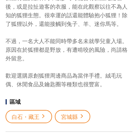
後，或是拉扯遊客的衣服，能在此觀察以往不為人
知的狐狸生態。很幸運的話還能體驗抱小狐狸！除
了狐狸以外，還能接觸到兔子、羊、迷你馬等。
不過，一名大人不能同時帶多名未就學兒童入場。
原因在於狐狸都是野放，有遭啃咬的風險，尚請格
外留意。
歡迎選購原創狐狸周邊商品為當伴手禮。絨毛玩
偶、休閒食品及鑰匙圈等種類也很豐富。
區域
白石・藏王
宮城縣