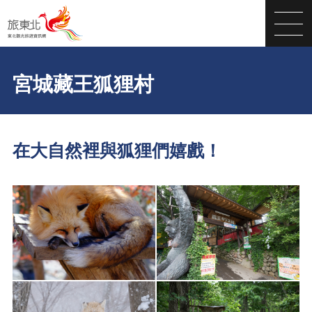
宮城藏王狐狸村
在大自然裡與狐狸們嬉戲！